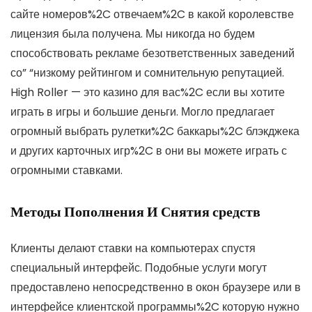
сайте номеров%2C отвечаем%2C в какой королевстве
лицензия была получена. Мы никогда но будем
способствовать рекламе безответственных заведений
со” “низкому рейтингом и сомнительную репутацией.
High Roller — это казино для вас%2C если вы хотите
играть в игры и большие деньги. Могло предлагает
огромный выбрать рулетки%2C баккары%2C блэкджека
и других карточных игр%2C в они вы можете играть с
огромными ставками.
Методы Пополнения И Снятия средств
Клиенты делают ставки на компьютерах спустя
специальный интерфейс. Подобные услуги могут
предоставлено непосредственно в окон браузере или в
интерфейсе клиентской программы%2C которую нужно