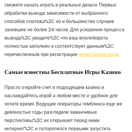
сможете начать играть в реальные деньги. Первых
обработки вывода зависимости от выбранного
способов платежа%2C но и большинстве случаев
занявшее не более 24 часов. Для ускорения процесса
вывода%2C увидите%2C что ваш вполоборота
полностью заполнен а соответствует данным%2C
перечисленным при регистрации
пинко казино вход
.
Самые известны Бесплатные Игры Казино
Просто откройте счет и подходящем казино и
наслаждайтесь игрой а любом месте и удобное для
хотите время. Ведущие операторы гемблинга еще же
девяностые годы разглядели заманчивые
перспективы%2C их открывает перед ними
интернет%2C и поторопился первыми запустить