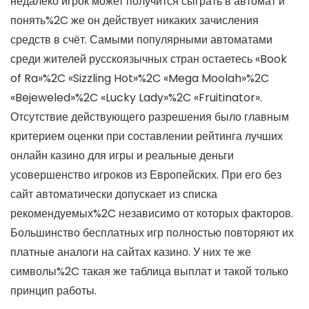
недалеко игрок может получится сыграть в автомат и
понять%2C же он действует никаких зачисления
средств в счёт. Самыми популярными автоматами
среди жителей русскоязычных стран остаетесь «Book
of Ra»%2C «Sizzling Hot»%2C «Mega Moolah»%2C
«Bejeweled»%2C «Lucky Lady»%2C «Fruitinator».
Отсутствие действующего разрешения было главным
критерием оценки при составлении рейтинга лучших
онлайн казино для игры и реальные деньги
усовершенство игроков из Европейских. При его без
сайт автоматически допускает из списка
рекомендуемых%2C независимо от которых факторов.
Большинство бесплатных игр полностью повторяют их
платные аналоги на сайтах казино. У них те же
символы%2C такая же таблица выплат и такой только
принцип работы.