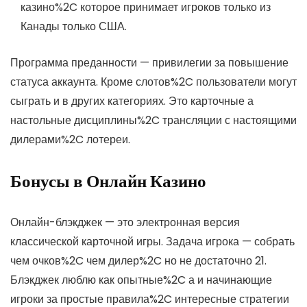
казино%2C которое принимает игроков только из
Канады только США.
Программа преданности — привилегии за повышение
статуса аккаунта. Кроме слотов%2C пользователи могут
сыграть и в других категориях. Это карточные а
настольные дисциплины%2C трансляции с настоящими
дилерами%2C лотереи.
Бонусы в Онлайн Казино
Онлайн-блэкджек — это электронная версия
классической карточной игры. Задача игрока — собрать
чем очков%2C чем дилер%2C но не достаточно 21.
Блэкджек люблю как опытные%2C а и начинающие
игроки за простые правила%2C интересные стратегии