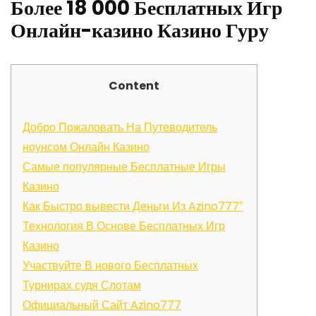
Более 18 000 Бесплатных Игр
Онлайн-казино Казино Гуру
Content
Добро Пожаловать На Путеводитель
ноунсом Онлайн Казино
Самые популярные Бесплатные Игры
Казино
Как Быстро вывести Деньги Из Azino777″
Технология В Основе Бесплатных Игр
Казино
Участвуйте В нового Бесплатных
Турнирах судя Слотам
Официальный Сайт Azino777