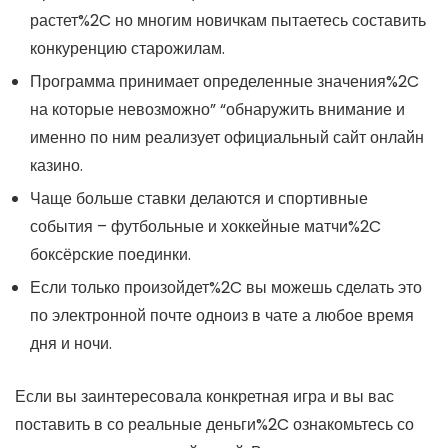
растет%2C но многим новичкам пытаетесь составить
конкуренцию старожилам.
Программа принимает определенные значения%2C
на которые невозможно” “обнаружить внимание и
именно по ним реализует официальный сайт онлайн
казино.
Чаще больше ставки делаются и спортивные
события – футбольные и хоккейные матчи%2C
боксёрские поединки.
Если только произойдет%2C вы можешь сделать это
по электронной почте одноиз в чате а любое время
дня и ночи.
Если вы заинтересовала конкретная игра и вы вас
поставить в со реальные деньги%2C ознакомьтесь со