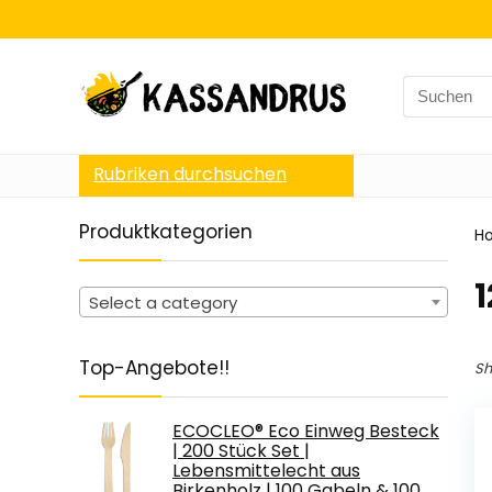
Search
for:
Rubriken durchsuchen
Produktkategorien
H
‎
Select a category
Top-Angebote!!
Sh
ECOCLEO® Eco Einweg Besteck
| 200 Stück Set |
Lebensmittelecht aus
Birkenholz | 100 Gabeln & 100