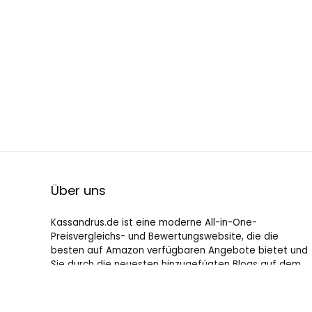
Über uns
Kassandrus.de ist eine moderne All-in-One-
Preisvergleichs- und Bewertungswebsite, die die
besten auf Amazon verfügbaren Angebote bietet und
Sie durch die neuesten hinzugefügten Blogs auf dem
Laufenden hält. Alle Bilder unterliegen dem
Urheberrecht ihrer jeweiligen Eigentümer. Alle zitierten
Inhalte stammen aus ihren jeweiligen Quellen.