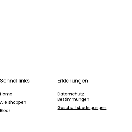
Schnelllinks
Erklärungen
Home
Datenschutz-
Bestimmungen
Alle shoppen
Geschäftsbedingungen
Blogs
Affiliate-Offenlegung
Unsere Webshops
Werben