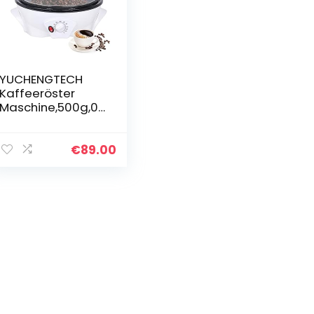
YUCHENGTECH
Kaffeeröster
Maschine,500g,0-
240℃,mit
Timer,1200W
€
89.00