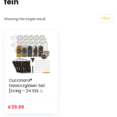
fein
Filter
Showing the single result
Cuccinara®
Gewürzgläser Set
[Eckig – 24 Stk. I
120ml – 10,5cm x
4,3cm] mit
Gewürzetiketten,
€
39.99
Streueinsatz &
weißem…