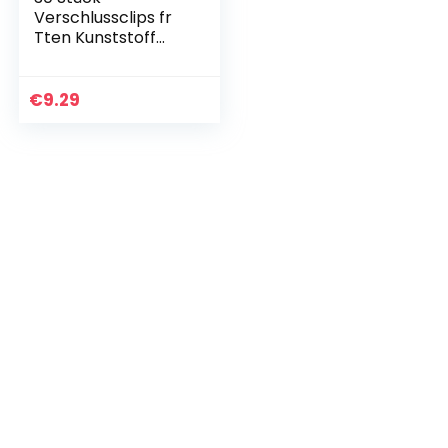
Verschlussclips fr
Tten Kunststoff
verschlussclip ，
Zur Aufbewahrung
Von Lebensmittel
€
9.29
Klammern 2
Größen 2,36 / 4…