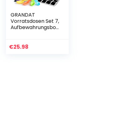
GRANDAT
Vorratsdosen Set 7,
Aufbewahrungsbox
Küche,
Vorratsbehälter,
Küchenorganisator
€
25.98
luftdicht behälter
aus Kunststoff…