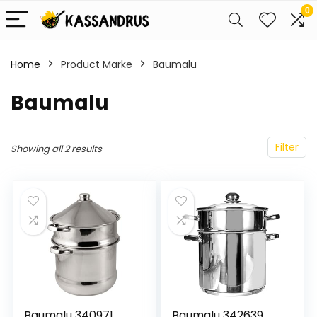
0
Home
Product Marke
‎Baumalu
‎Baumalu
Filter
Showing all 2 results
Baumalu 340971
Baumalu 342639