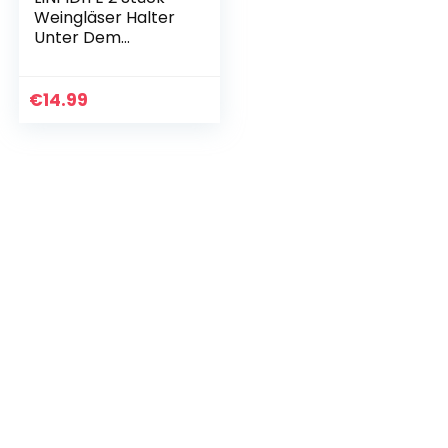
Weingläser Halter
Unter Dem
Schrank
Weinglashalter
Stemware Rack
€
14.99
hängende Kein
Bohren Für
Hausbar…