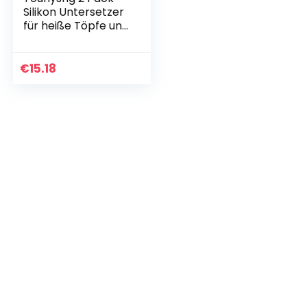
Silikon Untersetzer
für heiße Töpfe und
Pfannen,
Topflappen,
Geschirr
€
15.18
Abtropfmatte,
mehr, rutschfest…