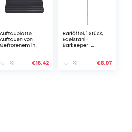
Auftauplatte
Barlöffel, 1 Stück,
Auftauen von
Edelstahl-
Gefrorenem in
Barkeeper-
Minuten
Mixlöffel, Barlöffel,
Defrosting Tray
Cocktail-Shaker,
Board Natürliches
Profi-Barlöffel,
€
16.42
€
8.07
Auftauen
Tropfenform,
Gefrorenes
Barlöffel…
Fleisch oder Fisch