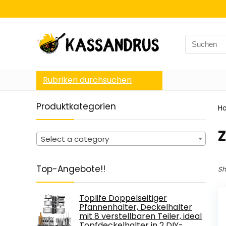
Search
for:
Rubriken durchsuchen
Produktkategorien
H
‎
Select a category
Top-Angebote!!
Sh
Toplife Doppelseitiger
Pfannenhalter, Deckelhalter
mit 8 verstellbaren Teiler, ideal
Topfdeckelhalter in 2 DIY-