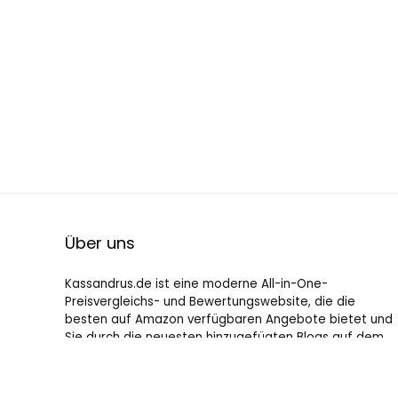
Über uns
Kassandrus.de ist eine moderne All-in-One-
Preisvergleichs- und Bewertungswebsite, die die
besten auf Amazon verfügbaren Angebote bietet und
Sie durch die neuesten hinzugefügten Blogs auf dem
Laufenden hält. Alle Bilder unterliegen dem
Urheberrecht ihrer jeweiligen Eigentümer. Alle zitierten
Inhalte stammen aus ihren jeweiligen Quellen.