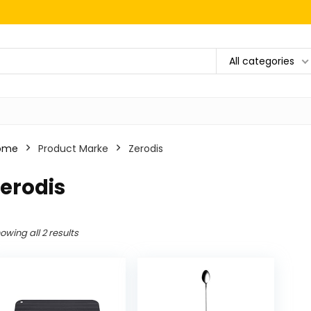
All categories
ome
Product Marke
‎Zerodis
Zerodis
owing all 2 results