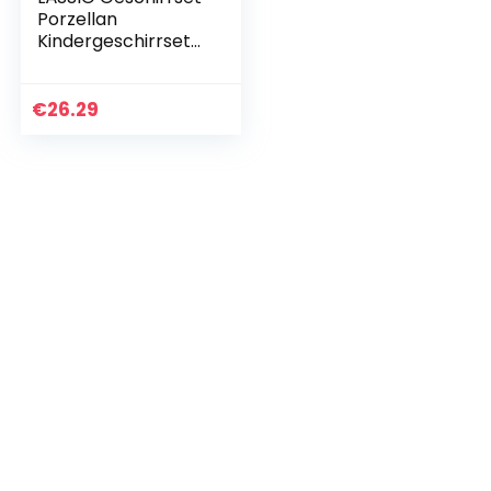
Porzellan
Kindergeschirrset
Teller Schüssel
Tasse mit
Silikonring
€
26.29
rutschfest
Kindergeschirr/
Garden…