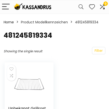
0
Home
Product Modellkennzeichen
‎481245819334
‎481245819334
Filter
Showing the single result
Unbekannt Grillrost