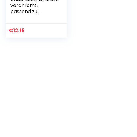
verchromt,
passend zu
Geräten
von:Bauknecht
Ignis IKEA Whirlpool
€
12.19