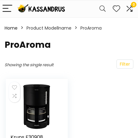
0
Home
Product Modellname
‎ProAroma
‎ProAroma
Filter
Showing the single result
…
Krups F30908