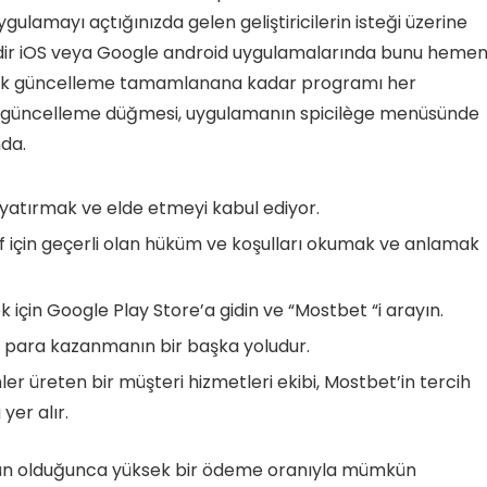
ygulamayı açtığınızda gelen geliştiricilerin isteği üzerine
ndir iOS veya Google android uygulamalarında bunu heme
ancak güncelleme tamamlanana kadar programı her
unca güncelleme düğmesi, uygulamanın spicilège menüsünde
nda.
ra yatırmak ve elde etmeyi kabul ediyor.
f için geçerli olan hüküm ve koşulları okumak ve anlamak
çin Google Play Store’a gidin ve “Mostbet “i arayın.
ra para kazanmanın bir başka yoludur.
mler üreten bir müşteri hizmetleri ekibi, Mostbet’in tercih
yer alır.
 olduğunca yüksek bir ödeme oranıyla mümkün