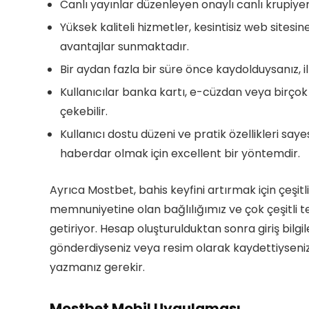
Canlı yayınlar düzenleyen onaylı canlı krupiyer
Yüksek kaliteli hizmetler, kesintisiz web sites
avantajlar sunmaktadır.
Bir aydan fazla bir süre önce kaydolduysanız, i
Kullanıcılar banka kartı, e-cüzdan veya birçok 
çekebilir.
Kullanıcı dostu düzeni ve pratik özellikleri saye
haberdar olmak için excellent bir yöntemdir.
Ayrıca Mostbet, bahis keyfini artırmak için çeşit
memnuniyetine olan bağlılığımız ve çok çeşitli tekl
getiriyor. Hesap oluşturulduktan sonra giriş bilgi
gönderdiyseniz veya resim olarak kaydettiyseniz, 
yazmanız gerekir.
Mostbet Mobil Uygulaması