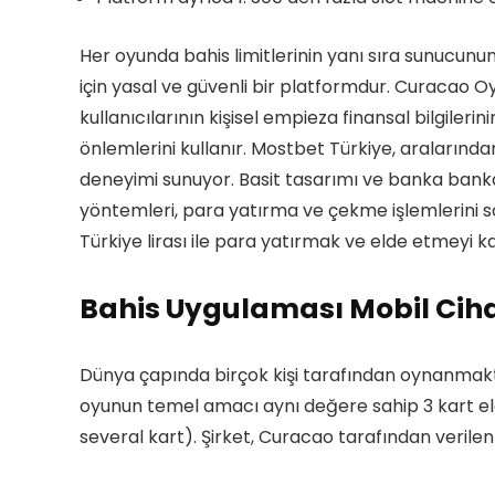
Her oyunda bahis limitlerinin yanı sıra sunucunun d
için yasal ve güvenli bir platformdur. Curacao 
kullanıcılarının kişisel empieza finansal bilgileri
önlemlerini kullanır. Mostbet Türkiye, aralarından 
deneyimi sunuyor. Basit tasarımı ve banka bankac
yöntemleri, para yatırma ve çekme işlemlerini sor
Türkiye lirası ile para yatırmak ve elde etmeyi k
Bahis Uygulaması Mobil Cih
Dünya çapında birçok kişi tarafından oynanmakta
oyunun temel amacı aynı değere sahip 3 kart eld
several kart). Şirket, Curacao tarafından verilen