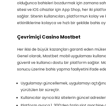
olduğunca bahisleri bozdurmak için zamana sahip
sitesi ve iOS cihazlar için App Shop, her iki pla
sağlar. Sitenin kullanıcıları, platformun kolay ve
etkinliklerine kolayca ve hızlı bir şekilde bahis oy
Çevrimiçi Casino Mostbet
Her ikisi de büyük kazançları garanti eden mük
Genel olarak, Mostbet mobil uygulaması kullanıcı
güvenli ve kullanıcı dostu bir platform sağlar. Mo
sonucu üzerine bahis yapma faaliyetini ifade ede
Uygulamayı güncellemek, uygulamayı açtığınızd
yürütülen bir süreçtir.
Kullanıcılar ayrıca ikiz sitelerin güncel adresle
Platform ayrıca 1. 300’den fazla slot machine