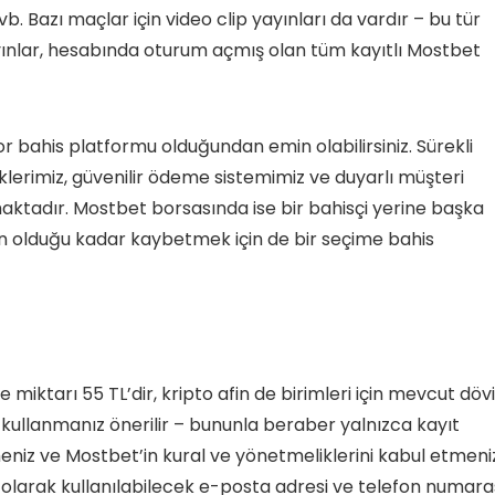
 vb. Bazı maçlar için video clip yayınları da vardır – bu tür
ayınlar, hesabında oturum açmış olan tüm kayıtlı Mostbet
or bahis platformu olduğundan emin olabilirsiniz. Sürekli
lerimiz, güvenilir ödeme sistemimiz ve duyarlı müşteri
tmaktadır. Mostbet borsasında ise bir bahisçi yerine başka
için olduğu kadar kaybetmek için de bir seçime bahis
iktarı 55 TL’dir, kripto afin de birimleri için mevcut döv
 kullanmanız önerilir – bununla beraber yalnızca kayıt
tmeniz ve Mostbet’in kural ve yönetmeliklerini kabul etmeni
iş olarak kullanılabilecek e-posta adresi ve telefon numara