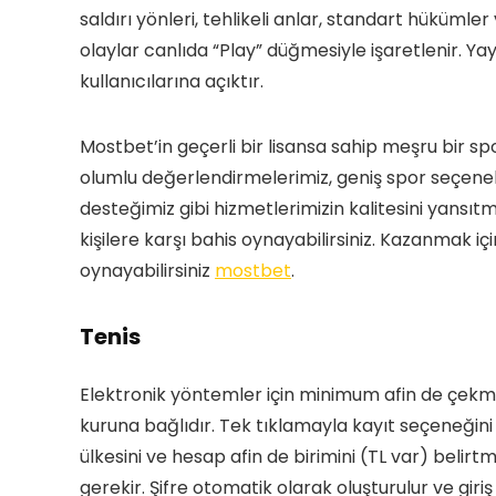
saldırı yönleri, tehlikeli anlar, standart hükümler
olaylar canlıda “Play” düğmesiyle işaretlenir. Y
kullanıcılarına açıktır.
Mostbet’in geçerli bir lisansa sahip meşru bir sp
olumlu değerlendirmelerimiz, geniş spor seçenek
desteğimiz gibi hizmetlerimizin kalitesini yansı
kişilere karşı bahis oynayabilirsiniz. Kazanmak 
oynayabilirsiniz
mostbet
.
Tenis
Elektronik yöntemler için minimum afin de çekme m
kuruna bağlıdır. Tek tıklamayla kayıt seçeneğini
ülkesini ve hesap afin de birimini (TL var) belir
gerekir. Şifre otomatik olarak oluşturulur ve gir