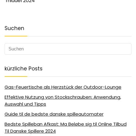
middel 2024
Suchen
kürzliche Posts
Gas-Feuertische als Herzstück der Outdoor-Lounge
Effektive Nutzung von Stockschrauben: Anwendung,
Auswahl und Tipps
Guide til de bedste danske spilleautomater
Bedste Spilleban Afkast: Ma Beløbe sig til Online Tilbud
Til Danske Spillere 2024