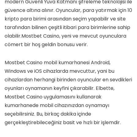
modern Güvenli Yuva Katmanı şifreleme teknolojisi ile
güvence altına alınır. Oyuncular, para yatırmak için 10
kripto para birimi arasından seçim yapabilir ve site
tarafından bilinen çeşitli itibari para birimlerine sahip
olabilir.Mostbet Casino, yeni ve mevcut oyunculara
cömert bir hoş geldin bonusu verir.
Mostbet Casino mobil kumarhanesi Android,
Windows ve iOS cihazlarda mevcuttur, yani bu
cihazlardan herhangi birinden oyuncular en sevdikleri
oyunları oynamanın keyfini çıkarabilir. Elbette,
Mostbet Casino uygulamasını kullanarak
kumarhanede mobil cihazınızdan oynamayı
seçebilirsiniz. Bu, birkaç dakika içinde
gerçekleştirebileceğiniz basit ve hızlı bir işlemdir.