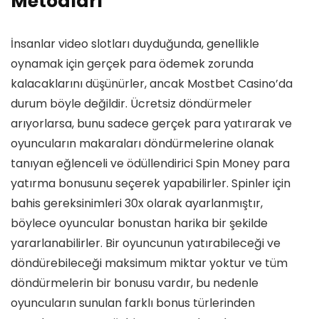
Metodları
İnsanlar video slotları duyduğunda, genellikle
oynamak için gerçek para ödemek zorunda
kalacaklarını düşünürler, ancak Mostbet Casino’da
durum böyle değildir. Ücretsiz döndürmeler
arıyorlarsa, bunu sadece gerçek para yatırarak ve
oyuncuların makaraları döndürmelerine olanak
tanıyan eğlenceli ve ödüllendirici Spin Money para
yatırma bonusunu seçerek yapabilirler. Spinler için
bahis gereksinimleri 30x olarak ayarlanmıştır,
böylece oyuncular bonustan harika bir şekilde
yararlanabilirler. Bir oyuncunun yatırabileceği ve
döndürebileceği maksimum miktar yoktur ve tüm
döndürmelerin bir bonusu vardır, bu nedenle
oyuncuların sunulan farklı bonus türlerinden