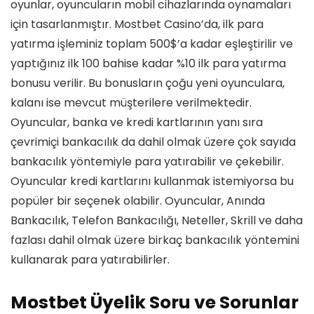
oyunlar, oyuncuların mobil cihazlarında oynamaları
için tasarlanmıştır. Mostbet Casino’da, ilk para
yatırma işleminiz toplam 500$’a kadar eşleştirilir ve
yaptığınız ilk 100 bahise kadar %10 ilk para yatırma
bonusu verilir. Bu bonusların çoğu yeni oyunculara,
kalanı ise mevcut müşterilere verilmektedir.
Oyuncular, banka ve kredi kartlarının yanı sıra
çevrimiçi bankacılık da dahil olmak üzere çok sayıda
bankacılık yöntemiyle para yatırabilir ve çekebilir.
Oyuncular kredi kartlarını kullanmak istemiyorsa bu
popüler bir seçenek olabilir. Oyuncular, Anında
Bankacılık, Telefon Bankacılığı, Neteller, Skrill ve daha
fazlası dahil olmak üzere birkaç bankacılık yöntemini
kullanarak para yatırabilirler.
Mostbet Üyelik Soru ve Sorunlar