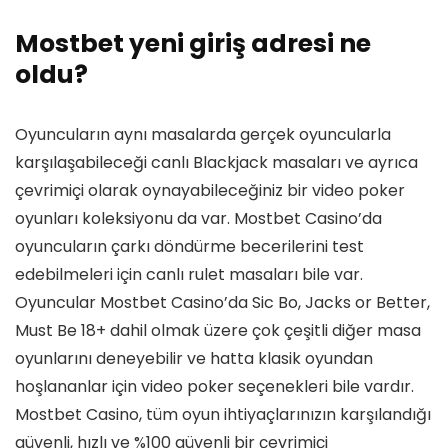
Mostbet yeni giriş adresi ne
oldu?
Oyuncuların aynı masalarda gerçek oyuncularla
karşılaşabileceği canlı Blackjack masaları ve ayrıca
çevrimiçi olarak oynayabileceğiniz bir video poker
oyunları koleksiyonu da var. Mostbet Casino’da
oyuncuların çarkı döndürme becerilerini test
edebilmeleri için canlı rulet masaları bile var.
Oyuncular Mostbet Casino’da Sic Bo, Jacks or Better,
Must Be 18+ dahil olmak üzere çok çeşitli diğer masa
oyunlarını deneyebilir ve hatta klasik oyundan
hoşlananlar için video poker seçenekleri bile vardır.
Mostbet Casino, tüm oyun ihtiyaçlarınızın karşılandığı
güvenli, hızlı ve %100 güvenli bir çevrimiçi