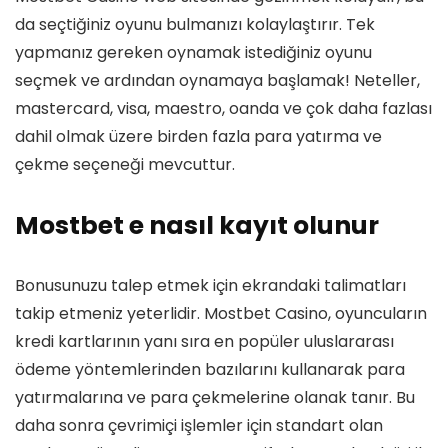
da seçtiğiniz oyunu bulmanızı kolaylaştırır. Tek
yapmanız gereken oynamak istediğiniz oyunu
seçmek ve ardından oynamaya başlamak! Neteller,
mastercard, visa, maestro, oanda ve çok daha fazlası
dahil olmak üzere birden fazla para yatırma ve
çekme seçeneği mevcuttur.
Mostbet e nasıl kayıt olunur
Bonusunuzu talep etmek için ekrandaki talimatları
takip etmeniz yeterlidir. Mostbet Casino, oyuncuların
kredi kartlarının yanı sıra en popüler uluslararası
ödeme yöntemlerinden bazılarını kullanarak para
yatırmalarına ve para çekmelerine olanak tanır. Bu
daha sonra çevrimiçi işlemler için standart olan