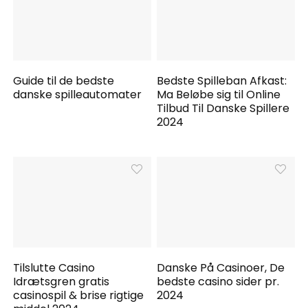
Guide til de bedste
Bedste Spilleban Afkast:
danske spilleautomater
Ma Beløbe sig til Online
Tilbud Til Danske Spillere
2024
Tilslutte Casino
Danske På Casinoer, De
Idrætsgren gratis
bedste casino sider pr.
casinospil & brise rigtige
2024