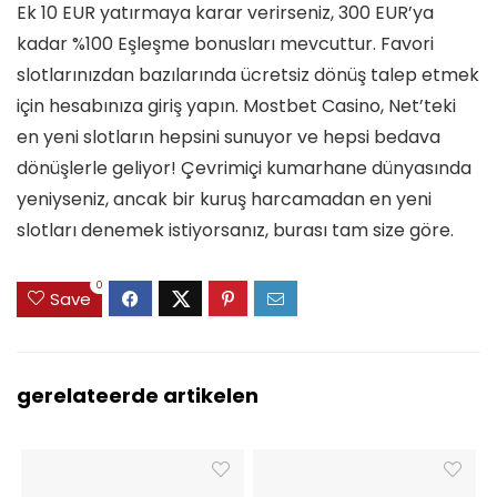
Ek 10 EUR yatırmaya karar verirseniz, 300 EUR’ya
kadar %100 Eşleşme bonusları mevcuttur. Favori
slotlarınızdan bazılarında ücretsiz dönüş talep etmek
için hesabınıza giriş yapın. Mostbet Casino, Net’teki
en yeni slotların hepsini sunuyor ve hepsi bedava
dönüşlerle geliyor! Çevrimiçi kumarhane dünyasında
yeniyseniz, ancak bir kuruş harcamadan en yeni
slotları denemek istiyorsanız, burası tam size göre.
0
Save
gerelateerde artikelen