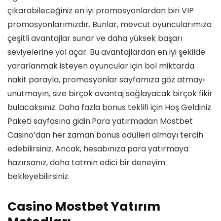
çıkarabileceğiniz en iyi promosyonlardan biri VIP
promosyonlarımızdır. Bunlar, mevcut oyuncularımıza
çeşitli avantajlar sunar ve daha yüksek başarı
seviyelerine yol açar. Bu avantajlardan en iyi şekilde
yararlanmak isteyen oyuncular için bol miktarda
nakit parayla, promosyonlar sayfamıza göz atmayı
unutmayın, size birçok avantaj sağlayacak birçok fikir
bulacaksınız. Daha fazla bonus teklifi için Hoş Geldiniz
Paketi sayfasına gidin.Para yatırmadan Mostbet
Casino’dan her zaman bonus ödülleri almayı tercih
edebilirsiniz. Ancak, hesabınıza para yatırmaya
hazırsanız, daha tatmin edici bir deneyim
bekleyebilirsiniz.
Casino Mostbet Yatırım