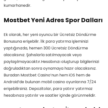
kumarhanedir.
Mostbet Yeni Adres Spor Dalları
Ek olarak, her yeni oyuncu bir Ücretsiz Döndürme
Bonusuna erişebilir. İlk para yatırma işleminizi
yaptığınızda, hemen 300 Ücretsiz Döndürme
alacaksınız. Şahıslarla satılmayacak veya
paylaşılmayacaktır.Hesabınızı oluşturup bilgilerinizi
doğruladıktan sonra oynamaya hazır olacaksınız.
Buradan Mostbet Casino’nun hem iOS hem de
Android’de bulunan mobil casino oyunlarına 7/24
erişebilirsiniz. Depozitolar, para yatırır yatırmaz
hesabınıza yatırılır ve saatler içinde görünmelidir.