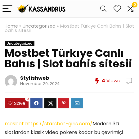
0
Home
»
Uncategorized
»
Mostbet Türkıye Canlı Bahıs | Slot
bahis sitesii
Uncategorized
Mostbet Türkıye Canlı
Bahıs | Slot bahis sitesii
Stylishweb
4
Views
November 20, 2024
0
Save
mosbet https://starsbet-giris.com/
Modern 3D
slotlardan klasik video pokere kadar bu çevrimiçi