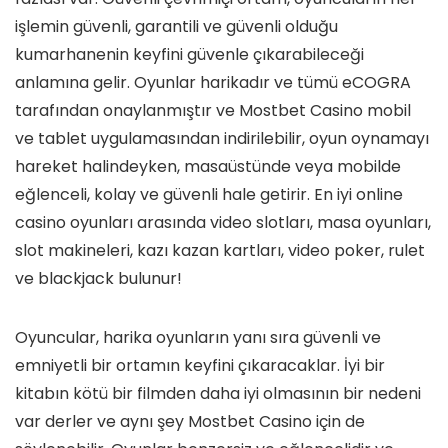
işlemin güvenli, garantili ve güvenli olduğu
kumarhanenin keyfini güvenle çıkarabileceği
anlamına gelir. Oyunlar harikadır ve tümü eCOGRA
tarafından onaylanmıştır ve Mostbet Casino mobil
ve tablet uygulamasından indirilebilir, oyun oynamayı
hareket halindeyken, masaüstünde veya mobilde
eğlenceli, kolay ve güvenli hale getirir. En iyi online
casino oyunları arasında video slotları, masa oyunları,
slot makineleri, kazı kazan kartları, video poker, rulet
ve blackjack bulunur!
Oyuncular, harika oyunların yanı sıra güvenli ve
emniyetli bir ortamın keyfini çıkaracaklar. İyi bir
kitabın kötü bir filmden daha iyi olmasının bir nedeni
var derler ve aynı şey Mostbet Casino için de