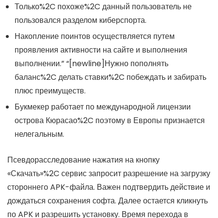
Только%2C похоже%2C данный пользователь не
пользовался разделом киберспорта.
Накопление поинтов осуществляется путем
проявления активности на сайте и выполнения
выполнении.” “[newline]Нужно пополнять
баланс%2C делать ставки%2C побеждать и забирать
плюс преимуществ.
Букмекер работает по международной лицензии
острова Кюрасао%2C поэтому в Европы признается
нелегальным.
Псевдорасследование нажатия на кнопку
«Скачать»%2C сервис запросит разрешение на загрузку
стороннего APK-файла. Важен подтвердить действие и
дождаться сохранения софта. Далее остается кликнуть
по APK и разрешить установку. Время перехода в