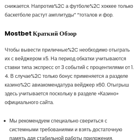
снижается. Напротив%2C а футболе%2C хоккее только
баскетболе растут амплитуды” “тоталов и фор.
Mostbet Краткий Обзор
Чтобы вывести приличные%2C необходимо отыграть
их с вейджером х5. На период обкатки учитываются
ставки типа экспресс от 3 событий с процентилями от 1.
4. В случае%2C только бонус применяется а разделе
казино%2C авиакомендатура вейджер х60. Отыгрыш
здесь учитывается поскольку в разделе «Казино»
официального сайта.
Мы рекомендуем специально свериться с
системными требованиями и взять достаточную
память ддя стабильной работы приложения.