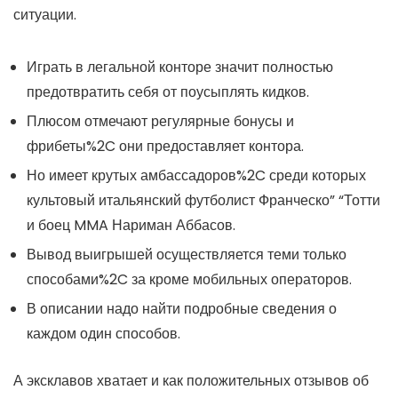
ситуации.
Играть в легальной конторе значит полностью
предотвратить себя от поусыплять кидков.
Плюсом отмечают регулярные бонусы и
фрибеты%2C они предоставляет контора.
Но имеет крутых амбассадоров%2C среди которых
культовый итальянский футболист Франческо” “Тотти
и боец MMA Нариман Аббасов.
Вывод выигрышей осуществляется теми только
способами%2C за кроме мобильных операторов.
В описании надо найти подробные сведения о
каждом один способов.
А эксклавов хватает и как положительных отзывов об