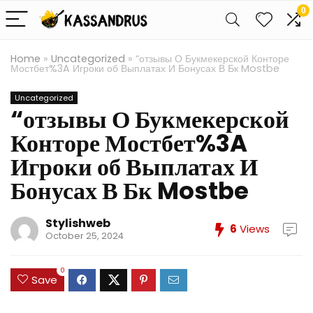
0
Home
»
Uncategorized
»
“отзывы О Букмекерской Конторе
Мостбет%3A Игроки об Выплатах И Бонусах В Бк Mostbe
Uncategorized
“отзывы О Букмекерской
Конторе Мостбет%3A
Игроки об Выплатах И
Бонусах В Бк Mostbe
Stylishweb
6
Views
October 25, 2024
0
Save