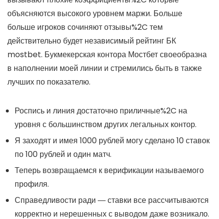
объясняются высокого уровнем маржи. Больше
больше игроков сочиняют отзывы%2C тем
действительно будет независимый рейтинг БК
mostbet. Букмекерская контора Мостбет своеобразна
в наполнении моей линии и стремились быть в также
лучших по показателю.
Роспись и линия достаточно приличные%2C на
уровня с большинством других легальных контор.
Я заходят и имея 1000 рублей могу сделано 10 ставок
по 100 рублей и один матч.
Теперь возвращаемся к верификации называемого
профиля.
Справедливости ради ― ставки все рассчитываются
корректно и нерешенных с выводом даже возникало.