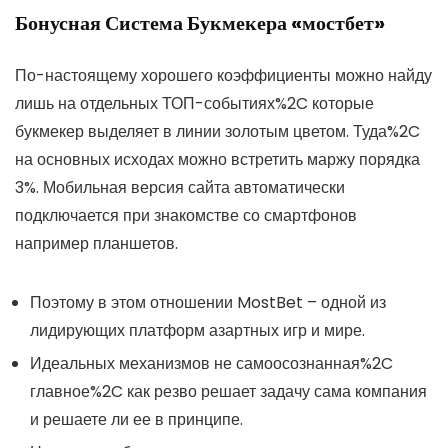
Бонусная Система Букмекера «мостбет»
По-настоящему хорошего коэффициенты можно найду
лишь на отдельных ТОП-событиях%2C которые
букмекер выделяет в линии золотым цветом. Туда%2C
на основных исходах можно встретить маржу порядка
3%. Мобильная версия сайта автоматически
подключается при знакомстве со смартфонов
например планшетов.
Поэтому в этом отношении MostBet – одной из
лидирующих платформ азартных игр и мире.
Идеальных механизмов не самоосознанная%2C
главное%2C как резво решает задачу сама компания
и решаете ли ее в принципе.