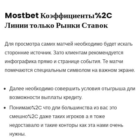
Mostbet Коэффициенты%2C
Линии только Рынки Ставок
Для просмотра самих матчей необходимо будет искать
сторонние источник. Зато клиентам рекомендуется
инфографика прямо и странице события. Те матчи
помечаются специальным символом на важном экране.
Далее необходимо совершить условия отыгрыша дли
возможности выплаты кредиту.
Понимаю%2C что дли большинства из вас это
смешно%2C даже таких игроков а я тоже
недоставало и такие конторы как эта нами очень
нужны.