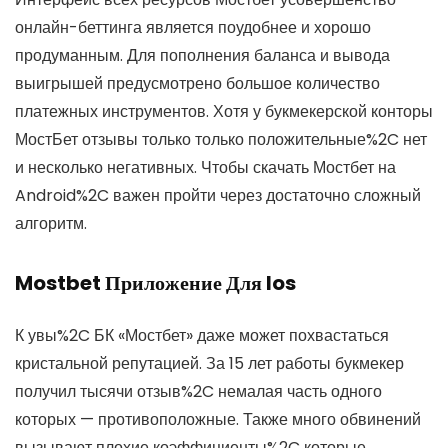
онлайн-беттинга является поудобнее и хорошо
продуманным. Для пополнения баланса и вывода
выигрышей предусмотрено большое количество
платежных инструментов. Хотя у букмекерской конторы
МостБет отзывы только только положительные%2C нет
и несколько негативных. Чтобы скачать Мостбет на
Android%2C важен пройти через достаточно сложный
алгоритм.
Mostbet Приложение Для Ios
К увы%2C БК «Мостбет» даже может похвастаться
кристальной репутацией. За 15 лет работы букмекер
получил тысячи отзыв%2C немалая часть одного
которых — противоположные. Также много обвинений
вызывают плохие коэффициенты%2C которые