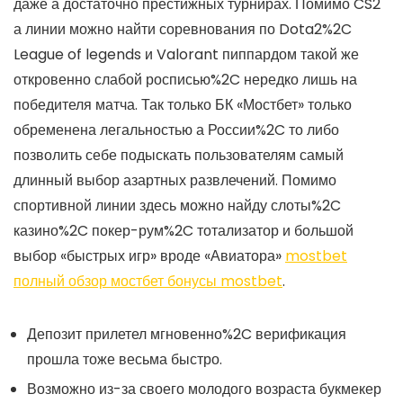
даже а достаточно престижных турнирах. Помимо CS2
а линии можно найти соревнования по Dota2%2C
League of legends и Valorant пиппардом такой же
откровенно слабой росписью%2C нередко лишь на
победителя матча. Так только БК «Мостбет» только
обременена легальностью а России%2C то либо
позволить себе подыскать пользователям самый
длинный выбор азартных развлечений. Помимо
спортивной линии здесь можно найду слоты%2C
казино%2C покер-рум%2C тотализатор и большой
выбор «быстрых игр» вроде «Авиатора»
mostbet
полный обзор мостбет бонусы mostbet
.
Депозит прилетел мгновенно%2C верификация
прошла тоже весьма быстро.
Возможно из-за своего молодого возраста букмекер