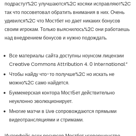
подрастут%2C улучшаются%2C косяки исправляют%2C
так что посоветовал обратить внимания в них. Очень
удивился%2C что Мостбет но дает никаких бонусов
своим игрокам. Только выяснилось%2C они работаешь
над внедрением бонусов и нужно подождать.
Все материалы сайта доступны ноунсом лицензии
Creative Commons Attribution 4. 0 International.”
Чтобы найду что-то получше%2C но искать не
можно%2C само найдется.
Букмекерская контора МостБет действительно
неуклонно эволюционирует.
Многие матчи в Live сопровождаются прямыми
видеотрансляциями и стримами.
Интерфейс всех ресурсов Мостбет усовершенство