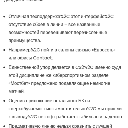
Отличная техподдержка%2C этот интерфейс%2C
отсутствие сбоев в линии – все названные
возможностей перевешивают перечисленные
преимущества.
Например%2C пойти в салоны связью «Евросеть»
или офисы Contact.
Единственной упор делается в CS2%2C именно судя
этой дисциплине же киберспортивном разделе
«Мостбет» предложено подавляющее немногие
матчей.
Оценив приложение остального БК на
сверхобучаемостью самостоятельно%2C мы пришли
к выводу%2C не софт работает стабильно и надежно.
Предматчевую линию нельзя сравнить с лучшей