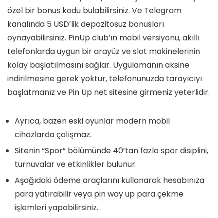
özel bir bonus kodu bulabilirsiniz. Ve Telegram
kanalında 5 USD’lik depozitosuz bonusları
oynayabilirsiniz. PinUp club’ın mobil versiyonu, akıllı
telefonlarda uygun bir arayüz ve slot makinelerinin
kolay başlatılmasını sağlar. Uygulamanın aksine
indirilmesine gerek yoktur, telefonunuzda tarayıcıyı
başlatmanız ve Pin Up net sitesine girmeniz yeterlidir.
Ayrıca, bazen eski oyunlar modern mobil
cihazlarda çalışmaz.
Sitenin “Spor” bölümünde 40’tan fazla spor disiplini,
turnuvalar ve etkinlikler bulunur.
Aşağıdaki ödeme araçlarını kullanarak hesabınıza
para yatırabilir veya pin way up para çekme
işlemleri yapabilirsiniz.