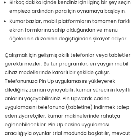
Birkaç dakika içinde kendiniz için ilginç bir şey seçin
empieza ardından para için oynamaya başlayın.
Kumarbazlar, mobil platformların tamamen farklı
ekran formlarına sahip olduğundan ve menü
öğelerinin düzeninin değiştiğinden şikayet ediyor.
Çalışmak için gelişmiş akıllı telefonlar veya tabletler
gerektirmezler. Bu tür programlar, en yaygın mobil
cihaz modellerinde kararlı bir şekilde çalışır.
Telefonunuza Pin Up uygulamasını yükleyerek
dilediğiniz zaman oynayabilir, kumar sürecinin keyifli
anlarını yaşayabilirsiniz. Pin Upwards casino
uygulamasını telefonuna (tabletine) indirmek talep
eden ziyaretçiler, kumar makinelerinde rahatça
eğlenebilecekler. Pin Up casino uygulaması
aracılığıyla oyunlar trial modunda başlatılır, mevcut