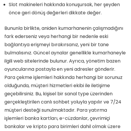
Slot makineleri hakkında konuşursak, her şeyden
önce geri dönüş değerleri dikkate değer.
Bununla birlikte, aniden kumarhanenin çalışmadığını
fark ederseniz veya herhangi bir nedenle eski
bağlantıya erişmeyi bırakırsanız, yeni bir tane
bulmalısınız. Güncel aynalar genellikle kumarhaneyle
ilgili web sitelerinde bulunur. Ayrıca, yönetim bazen
oyuncularına postayla en yeni adresler gönderir.
Para çekme işlemleri hakkında herhangi bir sorunuz
olduğunda, müşteri hizmetleri ekibi ile iletişime
geçebilirsiniz. Bu, kişisel bir sanal type üzerinden
gerçekleştirilen canlı sohbet yoluyla yapılır ve 7/24
müşteri desteği sunulmaktadır. Para yatırma
işlemleri banka kartları, e-cüzdanlar, çevrimiçi
bankalar ve kripto para birimleri dahil olmak üzere