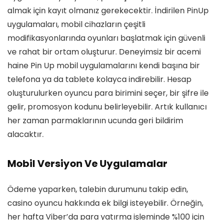
almak için kayıt olmanız gerekecektir. İndirilen PinUp
uygulamaları, mobil cihazların çeşitli
modifikasyonlarında oyunları başlatmak için güvenli
ve rahat bir ortam oluşturur. Deneyimsiz bir acemi
haine Pin Up mobil uygulamalarını kendi başına bir
telefona ya da tablete kolayca indirebilir. Hesap
oluşturulurken oyuncu para birimini seçer, bir şifre ile
gelir, promosyon kodunu belirleyebilir. Artık kullanıcı
her zaman parmaklarının ucunda geri bildirim
alacaktır.
Mobil Versiyon Ve Uygulamalar
Ödeme yaparken, talebin durumunu takip edin,
casino oyuncu hakkında ek bilgi isteyebilir. Örneğin,
her hafta Viber’da para yatırma işleminde %100 için