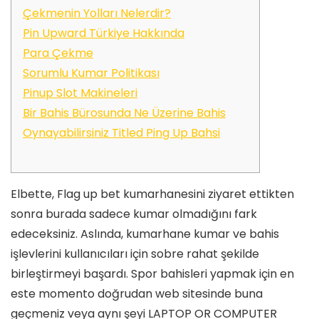
Çekmenin Yolları Nelerdir?
Pin Upward Türkiye Hakkında
Para Çekme
Sorumlu Kumar Politikası
Pinup Slot Makineleri
Bir Bahis Bürosunda Ne Üzerine Bahis
Oynayabilirsiniz Titled Ping Up Bahsi
Elbette, Flag up bet kumarhanesini ziyaret ettikten
sonra burada sadece kumar olmadığını fark
edeceksiniz. Aslında, kumarhane kumar ve bahis
işlevlerini kullanıcıları için sobre rahat şekilde
birleştirmeyi başardı. Spor bahisleri yapmak için en
este momento doğrudan web sitesinde buna
geçmeniz veya aynı şeyi LAPTOP OR COMPUTER