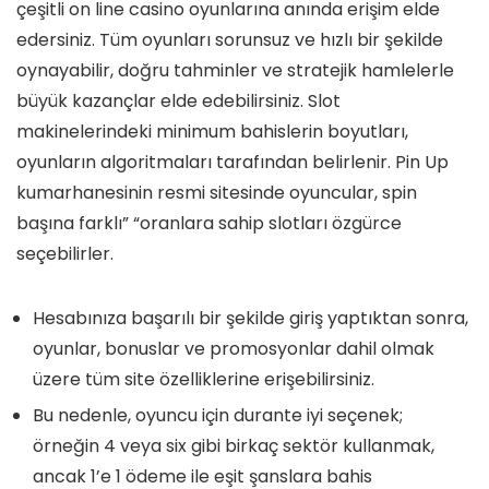
çeşitli on line casino oyunlarına anında erişim elde
edersiniz. Tüm oyunları sorunsuz ve hızlı bir şekilde
oynayabilir, doğru tahminler ve stratejik hamlelerle
büyük kazançlar elde edebilirsiniz. Slot
makinelerindeki minimum bahislerin boyutları,
oyunların algoritmaları tarafından belirlenir. Pin Up
kumarhanesinin resmi sitesinde oyuncular, spin
başına farklı” “oranlara sahip slotları özgürce
seçebilirler.
Hesabınıza başarılı bir şekilde giriş yaptıktan sonra,
oyunlar, bonuslar ve promosyonlar dahil olmak
üzere tüm site özelliklerine erişebilirsiniz.
Bu nedenle, oyuncu için durante iyi seçenek;
örneğin 4 veya six gibi birkaç sektör kullanmak,
ancak 1’e 1 ödeme ile eşit şanslara bahis