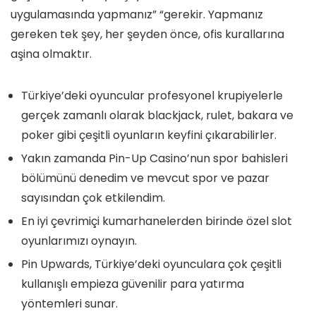
uygulamasında yapmanız” “gerekir. Yapmanız
gereken tek şey, her şeyden önce, ofis kurallarına
aşina olmaktır.
Türkiye’deki oyuncular profesyonel krupiyelerle
gerçek zamanlı olarak blackjack, rulet, bakara ve
poker gibi çeşitli oyunların keyfini çıkarabilirler.
Yakın zamanda Pin-Up Casino’nun spor bahisleri
bölümünü denedim ve mevcut spor ve pazar
sayısından çok etkilendim.
En iyi çevrimiçi kumarhanelerden birinde özel slot
oyunlarımızı oynayın.
Pin Upwards, Türkiye’deki oyunculara çok çeşitli
kullanışlı empieza güvenilir para yatırma
yöntemleri sunar.