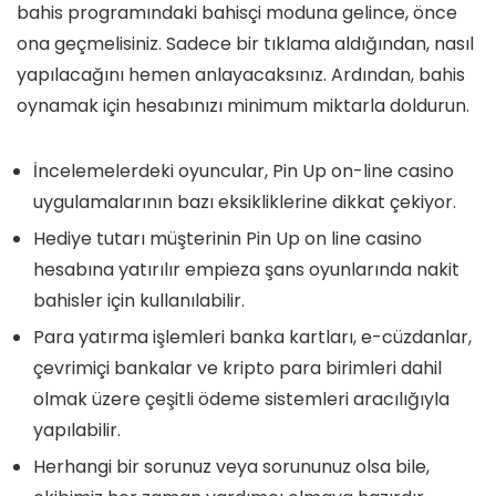
bahis programındaki bahisçi moduna gelince, önce
ona geçmelisiniz. Sadece bir tıklama aldığından, nasıl
yapılacağını hemen anlayacaksınız. Ardından, bahis
oynamak için hesabınızı minimum miktarla doldurun.
İncelemelerdeki oyuncular, Pin Up on-line casino
uygulamalarının bazı eksikliklerine dikkat çekiyor.
Hediye tutarı müşterinin Pin Up on line casino
hesabına yatırılır empieza şans oyunlarında nakit
bahisler için kullanılabilir.
Para yatırma işlemleri banka kartları, e-cüzdanlar,
çevrimiçi bankalar ve kripto para birimleri dahil
olmak üzere çeşitli ödeme sistemleri aracılığıyla
yapılabilir.
Herhangi bir sorunuz veya sorununuz olsa bile,