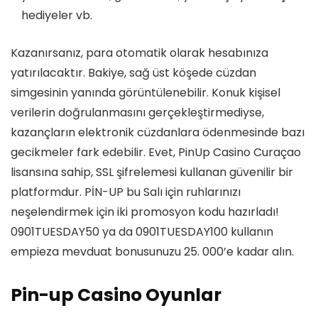
hediyeler vb.
Kazanırsanız, para otomatik olarak hesabınıza
yatırılacaktır. Bakiye, sağ üst köşede cüzdan
simgesinin yanında görüntülenebilir. Konuk kişisel
verilerin doğrulanmasını gerçekleştirmediyse,
kazançların elektronik cüzdanlara ödenmesinde bazı
gecikmeler fark edebilir. Evet, PinUp Casino Curaçao
lisansına sahip, SSL şifrelemesi kullanan güvenilir bir
platformdur. PİN-UP bu Salı için ruhlarınızı
neşelendirmek için iki promosyon kodu hazırladı!
0901TUESDAY50 ya da 0901TUESDAY100 kullanın
empieza mevduat bonusunuzu 25. 000’e kadar alın.
Pin-up Casino Oyunlar