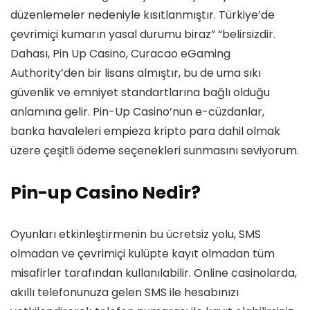
düzenlemeler nedeniyle kısıtlanmıştır. Türkiye’de
çevrimiçi kumarın yasal durumu biraz” “belirsizdir.
Dahası, Pin Up Casino, Curacao eGaming
Authority’den bir lisans almıştır, bu de uma sıkı
güvenlik ve emniyet standartlarına bağlı olduğu
anlamına gelir. Pin-Up Casino’nun e-cüzdanlar,
banka havaleleri empieza kripto para dahil olmak
üzere çeşitli ödeme seçenekleri sunmasını seviyorum.
Pin-up Casino Nedir?
Oyunları etkinleştirmenin bu ücretsiz yolu, SMS
olmadan ve çevrimiçi kulüpte kayıt olmadan tüm
misafirler tarafından kullanılabilir. Online casinolarda,
akıllı telefonunuza gelen SMS ile hesabınızı