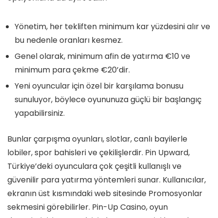
Yönetim, her tekliften minimum kar yüzdesini alır ve
bu nedenle oranları kesmez.
Genel olarak, minimum afin de yatırma €10 ve
minimum para çekme €20’dir.
Yeni oyuncular için özel bir karşılama bonusu
sunuluyor, böylece oyununuza güçlü bir başlangıç
yapabilirsiniz.
Bunlar çarpışma oyunları, slotlar, canlı bayilerle
lobiler, spor bahisleri ve çekilişlerdir. Pin Upward,
Türkiye’deki oyunculara çok çeşitli kullanışlı ve
güvenilir para yatırma yöntemleri sunar. Kullanıcılar,
ekranın üst kısmındaki web sitesinde Promosyonlar
sekmesini görebilirler. Pin-Up Casino, oyun