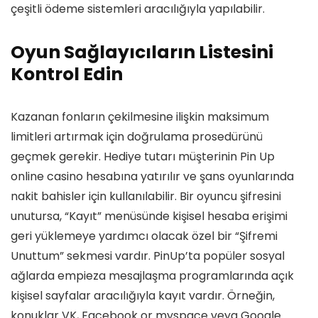
çeşitli ödeme sistemleri aracılığıyla yapılabilir.
Oyun Sağlayıcıların Listesini
Kontrol Edin
Kazanan fonların çekilmesine ilişkin maksimum
limitleri artırmak için doğrulama prosedürünü
geçmek gerekir. Hediye tutarı müşterinin Pin Up
online casino hesabına yatırılır ve şans oyunlarında
nakit bahisler için kullanılabilir. Bir oyuncu şifresini
unutursa, “Kayıt” menüsünde kişisel hesaba erişimi
geri yüklemeye yardımcı olacak özel bir “Şifremi
Unuttum” sekmesi vardır. PinUp’ta popüler sosyal
ağlarda empieza mesajlaşma programlarında açık
kişisel sayfalar aracılığıyla kayıt vardır. Örneğin,
konuklar VK, Facebook or myspace veya Google