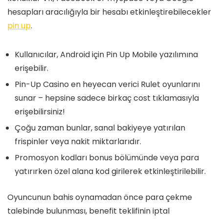
hesapları aracılığıyla bir hesabı etkinleştirebilecekler
pin up
.
Kullanıcılar, Android için Pin Up Mobile yazılımına
erişebilir.
Pin-Up Casino en heyecan verici Rulet oyunlarını
sunar – hepsine sadece birkaç cost tıklamasıyla
erişebilirsiniz!
Çoğu zaman bunlar, sanal bakiyeye yatırılan
frispinler veya nakit miktarlarıdır.
Promosyon kodları bonus bölümünde veya para
yatırırken özel alana kod girilerek etkinleştirilebilir.
Oyuncunun bahis oynamadan önce para çekme
talebinde bulunması, benefit teklifinin iptal