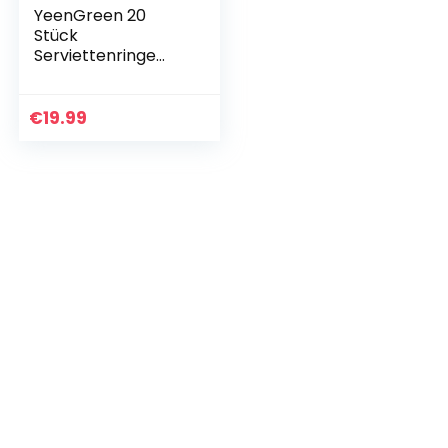
YeenGreen 20
Stück
Serviettenringe
Gold, Metall
serviettenring
Serviettenschnalle
€
19.99
n Blätter
Serviettenringe
für…