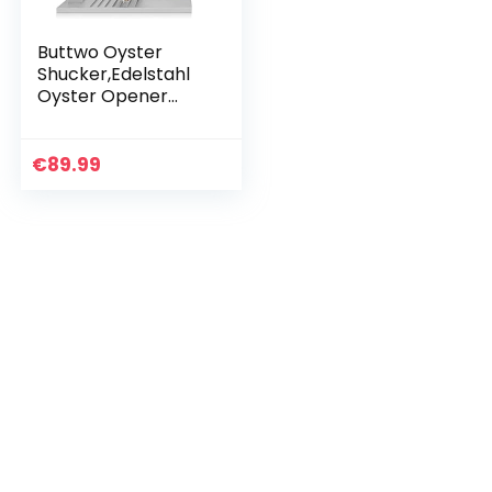
Buttwo Oyster
Shucker,Edelstahl
Oyster Opener
Tool Set, Anti-Rost
Profi Austernöffner
Küchenhelfer mit 2
€
89.99
Austernmesser…