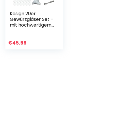
Kesign 20er
Gewürzgläser Set –
mit hochwertigem
Edelstahldeckel –
Gewürzdosen rund
incl. Etiketten,
€
45.99
Streueinsatz…