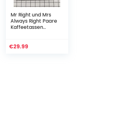
Mr Right und Mrs
Always Right Paare
Kaffeetassen
Tassen Geschenke
Set für Verlobung
Hochzeit
€
29.99
Brautdusche Braut
und…