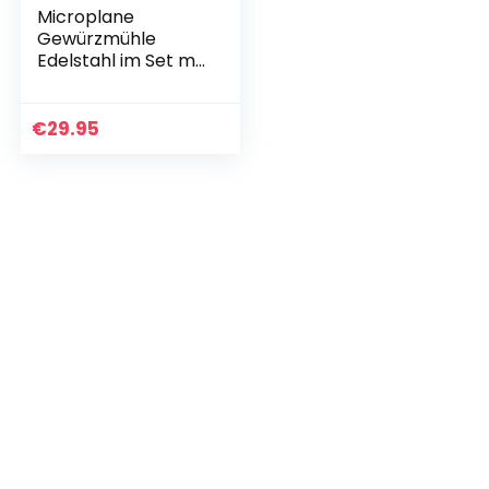
Microplane
Gewürzmühle
Edelstahl im Set mit
Muskatnüssen &
Langpfeffer von
Spicebar
€
29.95