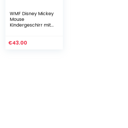
WMF Disney Mickey
Mouse
Kindergeschirr mit
Kinderbesteck, 6-
teilig, mit
Namensgravur, ab
€
43.00
3 Jahren,
Cromargan
Edelstahl…