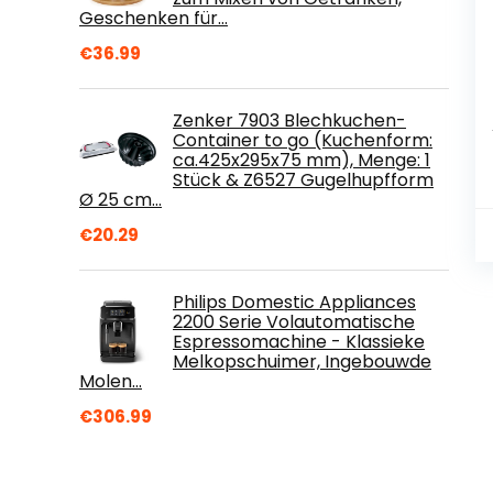
Geschenken für…
€
36.99
Zenker 7903 Blechkuchen-
Container to go (Kuchenform:
ca.425x295x75 mm), Menge: 1
Stück & Z6527 Gugelhupfform
Ø 25 cm…
€
20.29
Philips Domestic Appliances
2200 Serie Volautomatische
Espressomachine - Klassieke
Melkopschuimer, Ingebouwde
Molen…
€
306.99