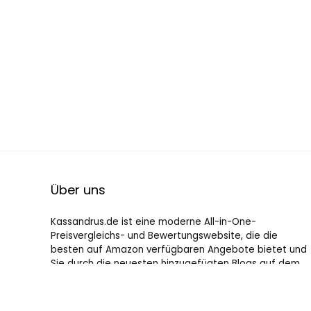
Über uns
Kassandrus.de ist eine moderne All-in-One-
Preisvergleichs- und Bewertungswebsite, die die
besten auf Amazon verfügbaren Angebote bietet und
Sie durch die neuesten hinzugefügten Blogs auf dem
Laufenden hält. Alle Bilder unterliegen dem
Urheberrecht ihrer jeweiligen Eigentümer. Alle zitierten
Inhalte stammen aus ihren jeweiligen Quellen.