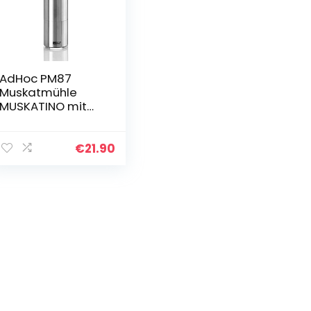
AdHoc PM87
Muskatmühle
MUSKATINO mit
messerscharfer
Reibe (ohne
Nuss),
€
21.90
Edelstahl/Acryl