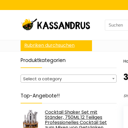
Search
for:
Rubriken durchsuchen
Produktkategorien
H
‎
Select a category
Top-Angebote!!
Sh
Cocktail Shaker Set mit
Ständer, 750ML 12 Teiliges
Professionelles Cocktail Set
zum Mixen von Getränken,