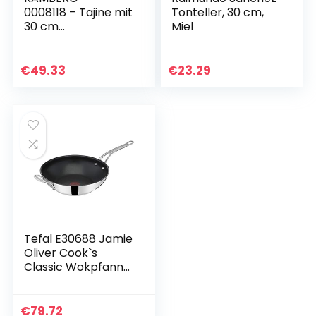
0008118 – Tajine mit
Tonteller, 30 cm,
30 cm
Miel
Durchmesser –
Aluminiumguss –
Beschichtung in
€
49.33
€
23.29
Steinoptik – Mit
Keramikdeckel –
Für alle Herdarten,
auch Induktion –
PFOA‑frei
Tefal E30688 Jamie
Oliver Cook`s
Classic Wokpfanne
30 cm |
Antihaftversiegelun
g | sicher |
€
79.72