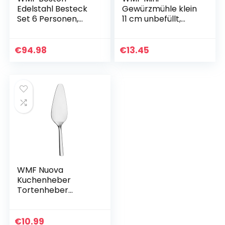
Edelstahl Besteck
Gewürzmühle klein
Set 6 Personen,
11 cm unbefüllt,
Essbesteck Set 30
Cromargan
teilig, Monobloc-
Edelstahl, Glas,
Messer,
Keramikmahlwerk,
€
94.98
€
13.45
Cromargan
Salzmühle,
Edelstahl poliert…
Pfeffermühle klein
WMF Nuova
Kuchenheber
Tortenheber
Edelstahl 23 cm,
Cromargan
Edelstahl poliert,
€
10.99