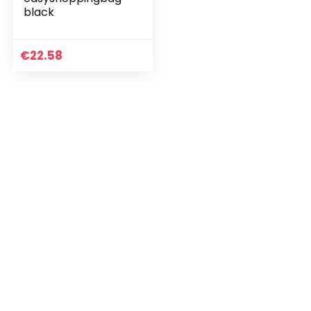
black
€
22.58