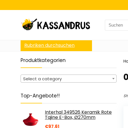
Search
for:
Rubriken durchsuchen
Produktkategorien
H
Select a category
Top-Angebote!!
Sh
Interhal 349526 Keramik Rote
Tajine E-Box, Ø270mm
€
97.61