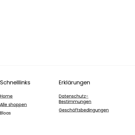
Schnelllinks
Erklärungen
Home
Datenschutz-
Bestimmungen
Alle shoppen
Geschäftsbedingungen
Blogs
Affiliate-Offenlegung
Unsere Webshops
Werben