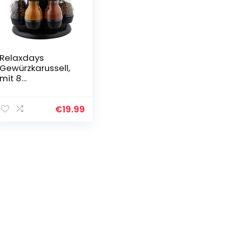
Relaxdays
Gewürzkarussell,
mit 8
Gewürzstreuern,
360° drehbar,
tragbar,
€
19.99
Kunststoff, HxD 17
x 19 cm,
schwarz/transpar
ent