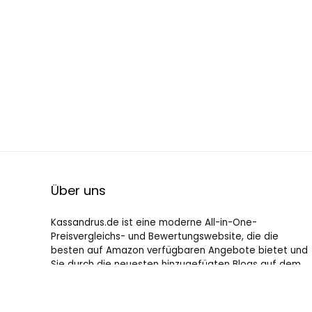
Über uns
Kassandrus.de ist eine moderne All-in-One-
Preisvergleichs- und Bewertungswebsite, die die
besten auf Amazon verfügbaren Angebote bietet und
Sie durch die neuesten hinzugefügten Blogs auf dem
Laufenden hält. Alle Bilder unterliegen dem
Urheberrecht ihrer jeweiligen Eigentümer. Alle zitierten
Inhalte stammen aus ihren jeweiligen Quellen.