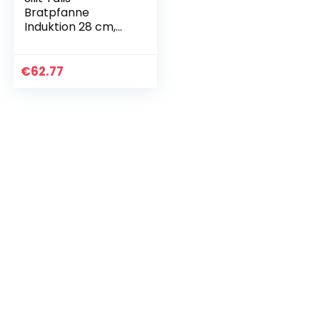
Bratpfanne
Induktion 28 cm,
Edelstahl
beschichtet,
Keramikbeschichtu
€
62.77
ng, backofenfest,
Transparent