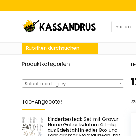
Search
for:
Rubriken durchsuchen
Produktkategorien
H
Select a category
Top-Angebote!!
Sh
Kinderbesteck Set mit Gravur
Name Geburtsdatum 4 teilig
aus Edelstahl in edler Box und
sehr grosser Motivauswahl mit…