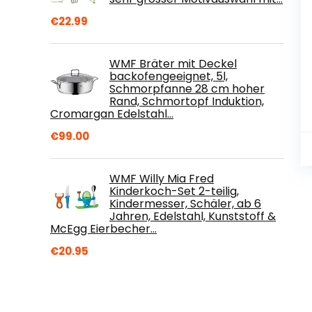
€
22.99
WMF Bräter mit Deckel
backofengeeignet, 5l,
Schmorpfanne 28 cm hoher
Rand, Schmortopf Induktion,
Cromargan Edelstahl…
€
99.00
WMF Willy Mia Fred
Kinderkoch-Set 2-teilig,
Kindermesser, Schäler, ab 6
Jahren, Edelstahl, Kunststoff &
McEgg Eierbecher…
€
20.95