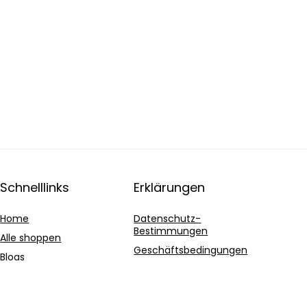
Schnelllinks
Erklärungen
Home
Datenschutz-
Bestimmungen
Alle shoppen
Geschäftsbedingungen
Blogs
Affiliate-Offenlegung
Unsere Webshops
Werben