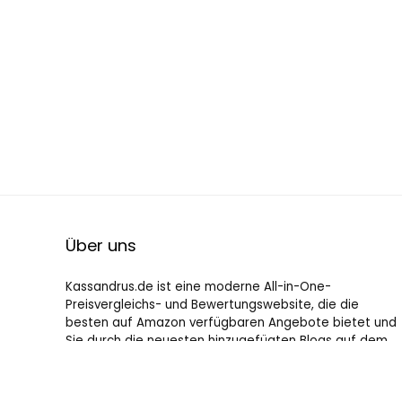
Über uns
Kassandrus.de ist eine moderne All-in-One-
Preisvergleichs- und Bewertungswebsite, die die
besten auf Amazon verfügbaren Angebote bietet und
Sie durch die neuesten hinzugefügten Blogs auf dem
Laufenden hält. Alle Bilder unterliegen dem
Urheberrecht ihrer jeweiligen Eigentümer. Alle zitierten
Inhalte stammen aus ihren jeweiligen Quellen.