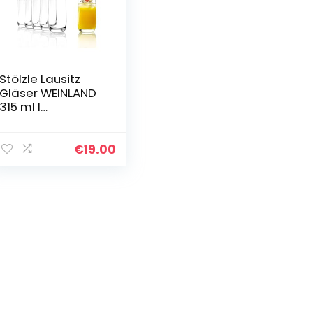
Stölzle Lausitz
Gläser WEINLAND
315 ml I
Trinkgläser 6er
Set I Gläser-Set
spülmaschinenfe
€
19.00
st I hohe
Bruchresistenz I…