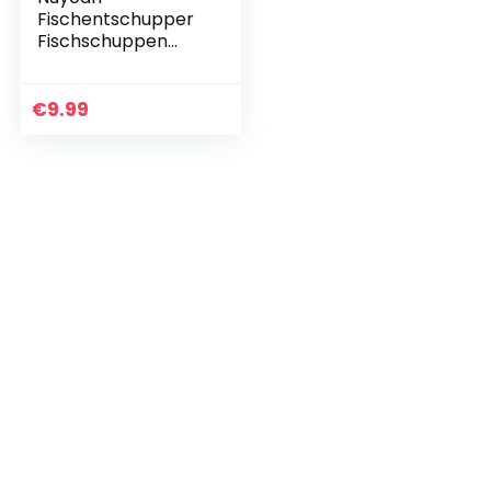
Fischentschupper
Fischschuppen
Entferner 4stk
Fischschupper
Schaber 304
€
9.99
Edelstahl Fisch
Entschuppen mit…