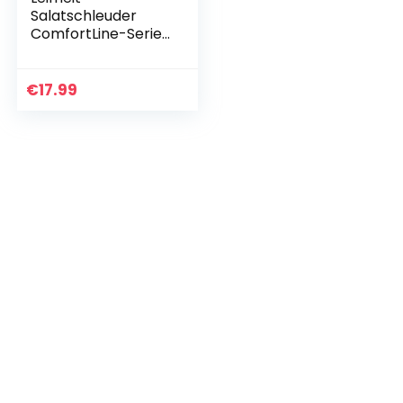
Salatschleuder
ComfortLine-Serie
mit Rechts-/links-
Drehmechanismus
im Deckel,
€
17.99
Salattrockner
inklusive…