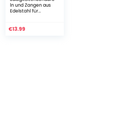
ln und Zangen aus
Edelstahl für
Hochzeiten, Küche,
Bar, Süßigkeiten,
Dessert, Buffet, Eis,
€
13.99
Kaffee, Tee…