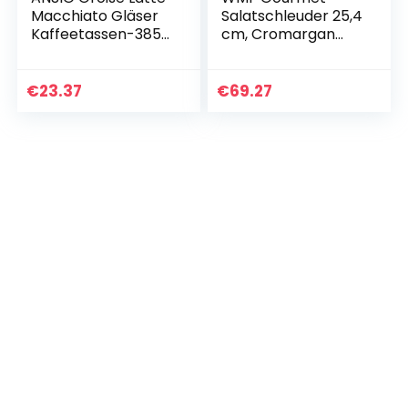
Macchiato Gläser
Salatschleuder 25,4
Kaffeetassen-385
cm, Cromargan
ml (13 oz) -Gift-Box
Edelstahl poliert,
mit 6 Latte Gläser-
Kunststoffsieb,
kompatibel mit
spülmaschinengeei
€
23.37
€
69.27
Tassimo…
gnet