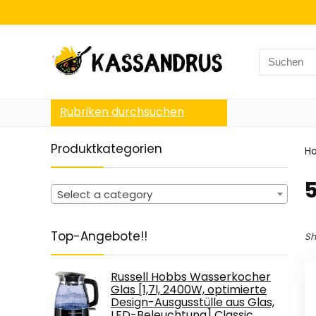
Search
for:
Rubriken durchsuchen
Produktkategorien
H
‎
Select a category
Top-Angebote!!
Sh
Russell Hobbs Wasserkocher
Glas [1,7l, 2400W, optimierte
Design-Ausgusstülle aus Glas,
LED-Beleuchtung] Classic