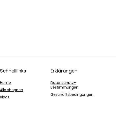
Schnelllinks
Erklärungen
Home
Datenschutz-
Bestimmungen
Alle shoppen
Geschäftsbedingungen
Blogs
Affiliate-Offenlegung
Unsere Webshops
Werben