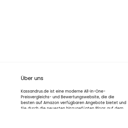
Über uns
Kassandrus.de ist eine moderne All-in-One-
Preisvergleichs- und Bewertungswebsite, die die
besten auf Amazon verfügbaren Angebote bietet und
Sie durch die neuesten hinzugefügten Blogs auf dem
Laufenden hält. Alle Bilder unterliegen dem
Urheberrecht ihrer jeweiligen Eigentümer. Alle zitierten
Inhalte stammen aus ihren jeweiligen Quellen.