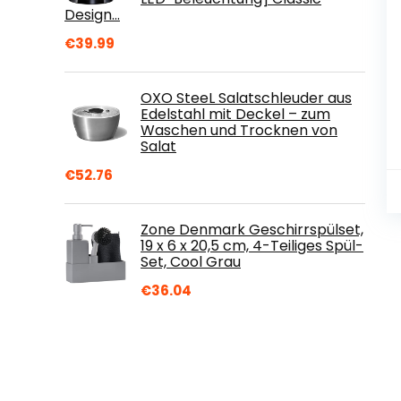
Design…
€
39.99
OXO SteeL Salatschleuder aus
Edelstahl mit Deckel – zum
Waschen und Trocknen von
Salat
€
52.76
Zone Denmark Geschirrspülset,
19 x 6 x 20,5 cm, 4-Teiliges Spül-
Set, Cool Grau
€
36.04