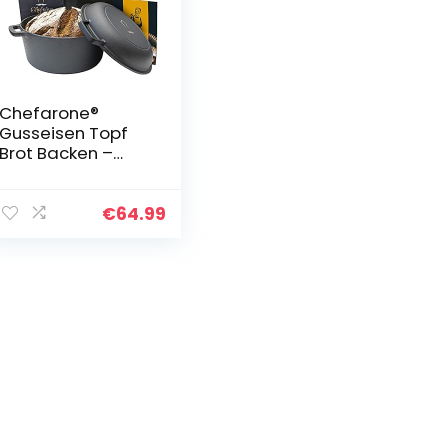
Chefarone®
Gusseisen Topf
Brot Backen –
Brotbackform Mit
Deckel 4.6L –
Brottopf zum
€
64.99
backen 26CM –
Robuster
Brotbacktopf…