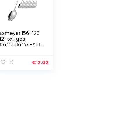
Esmeyer 156-120
12-teiliges
Kaffeelöffel-Set
Modell “Sylvia”,
18/0 Edelstahl,
poliert – der
€
12.02
günstige
Topseller seit 25
Jahren!, 14 x 1 x 1
cm