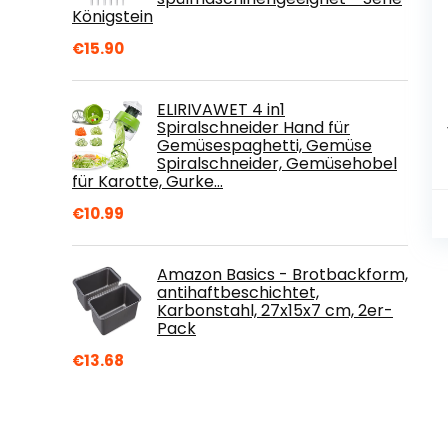
Königstein
€
15.90
ELIRIVAWET 4 in1
Spiralschneider Hand für
Gemüsespaghetti, Gemüse
Spiralschneider, Gemüsehobel
für Karotte, Gurke…
€
10.99
Amazon Basics - Brotbackform,
antihaftbeschichtet,
Karbonstahl, 27x15x7 cm, 2er-
Pack
€
13.68