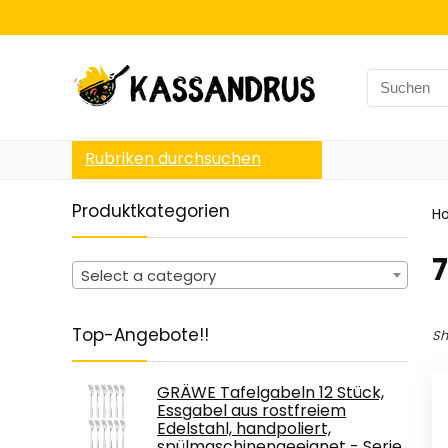
Search
for:
Rubriken durchsuchen
Produktkategorien
H
‎
Select a category
Top-Angebote!!
Sh
GRÄWE Tafelgabeln 12 Stück,
Essgabel aus rostfreiem
Edelstahl, handpoliert,
spülmaschinengeeignet - Serie