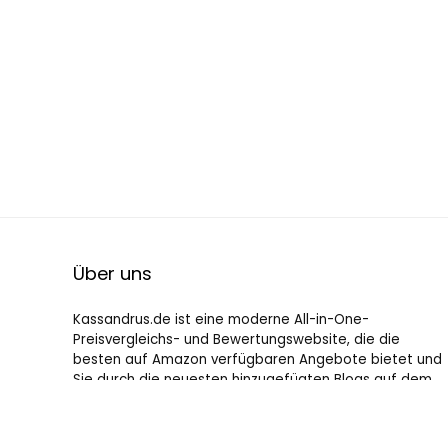
Über uns
Kassandrus.de ist eine moderne All-in-One-
Preisvergleichs- und Bewertungswebsite, die die
besten auf Amazon verfügbaren Angebote bietet und
Sie durch die neuesten hinzugefügten Blogs auf dem
Laufenden hält. Alle Bilder unterliegen dem
Urheberrecht ihrer jeweiligen Eigentümer. Alle zitierten
Inhalte stammen aus ihren jeweiligen Quellen.