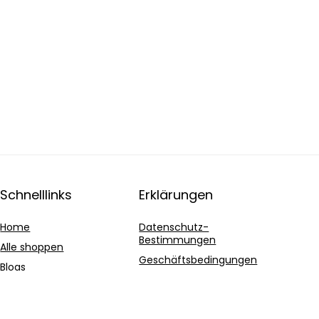
Schnelllinks
Erklärungen
Home
Datenschutz-
Bestimmungen
Alle shoppen
Geschäftsbedingungen
Blogs
Affiliate-Offenlegung
Unsere Webshops
Werben