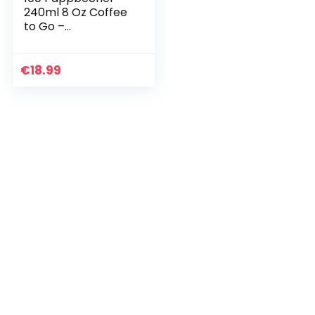
240ml 8 Oz Coffee
to Go –
Kaffeebecher to
Go Zum Servieren
von Kaffee, Tee,
€
18.99
heißen und kalten
Getränken