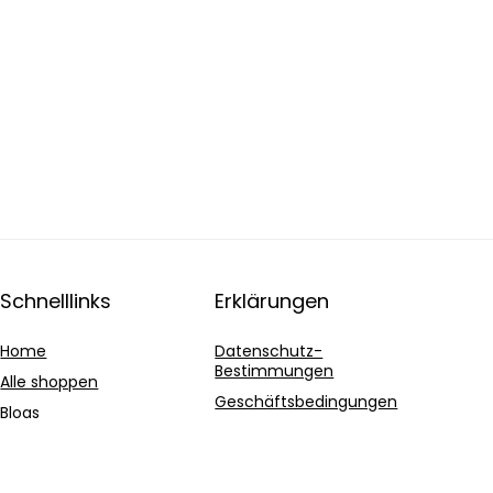
Schnelllinks
Erklärungen
Home
Datenschutz-
Bestimmungen
Alle shoppen
Geschäftsbedingungen
Blogs
Affiliate-Offenlegung
Unsere Webshops
Werben