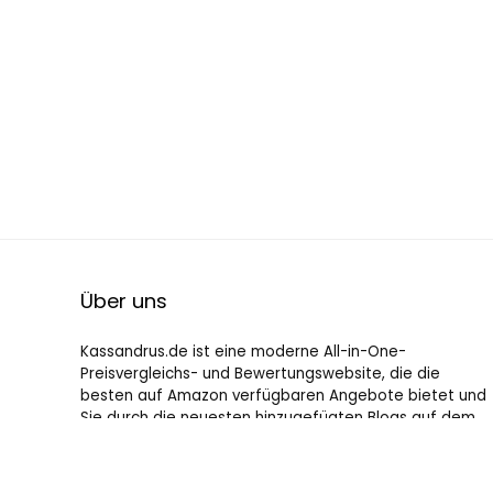
Über uns
Kassandrus.de ist eine moderne All-in-One-
Preisvergleichs- und Bewertungswebsite, die die
besten auf Amazon verfügbaren Angebote bietet und
Sie durch die neuesten hinzugefügten Blogs auf dem
Laufenden hält. Alle Bilder unterliegen dem
Urheberrecht ihrer jeweiligen Eigentümer. Alle zitierten
Inhalte stammen aus ihren jeweiligen Quellen.