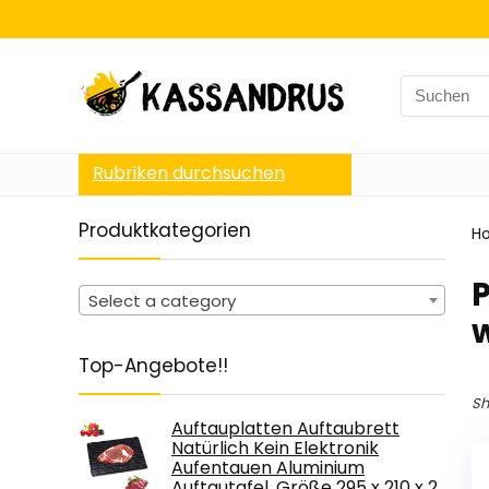
Search
for:
Rubriken durchsuchen
Produktkategorien
H
‎
Select a category
Top-Angebote!!
Sh
Auftauplatten Auftaubrett
Natürlich Kein Elektronik
Aufentauen Aluminium
Auftautafel, Größe 295 x 210 x 2