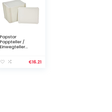
Papstar
Pappteller /
Einwegteller
eckig, weiß “pure”
(250 Stück), 16.5 x
20 cm, aus
€
16.21
Frischfaserkarton,
biologisch
abbaubar, für
Feste und
Veranstaltungen
wie Geburtstage
oder
Gartenpartys,
#11071