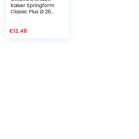
Kaiser Springform
Classic Plus Ø 26
cm Made in
Germany
antihaftbeschichte
€
12.48
t auslaufsicher,
Legierter…