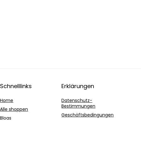
Schnelllinks
Erklärungen
Home
Datenschutz-
Bestimmungen
Alle shoppen
Geschäftsbedingungen
Blogs
Affiliate-Offenlegung
Unsere Webshops
Werben