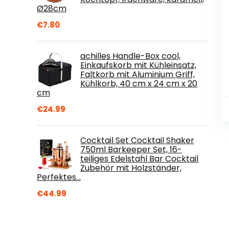
Ø28cm
€
7.80
achilles Handle-Box cool,
Einkaufskorb mit Kühleinsatz,
Faltkorb mit Aluminium Griff,
Kühlkorb, 40 cm x 24 cm x 20
cm
€
24.99
Cocktail Set Cocktail Shaker
750ml Barkeeper Set, 16-
teiliges Edelstahl Bar Cocktail
Zubehör mit Holzständer,
Perfektes…
€
44.99