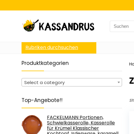
Search
for:
Rubriken durchsuchen
Produktkategorien
H
‎
Select a category
Top-Angebote!!
Sh
FACKELMANN Portionen,
Schwielkasserolle, Kasserolle
für Krümel Klassischer
Kochtopf, Irdenware, karamell,