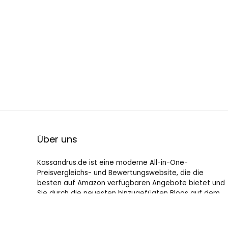
Über uns
Kassandrus.de ist eine moderne All-in-One-
Preisvergleichs- und Bewertungswebsite, die die
besten auf Amazon verfügbaren Angebote bietet und
Sie durch die neuesten hinzugefügten Blogs auf dem
Laufenden hält. Alle Bilder unterliegen dem
Urheberrecht ihrer jeweiligen Eigentümer. Alle zitierten
Inhalte stammen aus ihren jeweiligen Quellen.