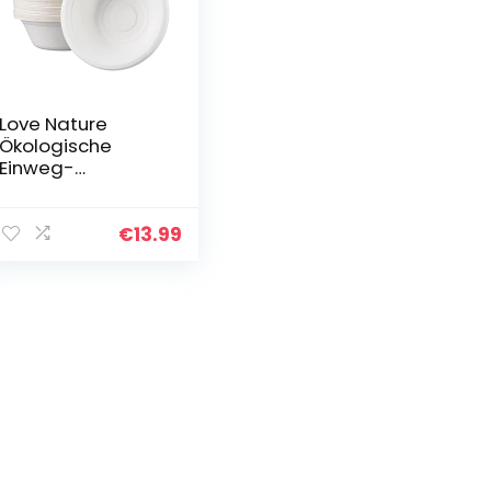
Love Nature
Ökologische
Einweg-
Suppenschalen
aus
suppenschalen
€
13.99
einweg 500ml 50
Stück – bio
abbaubare
Einwegschalen
für…