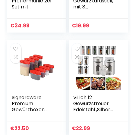
Pfeffermühle 2er
Gewürzkarussell,
Set mit
mit 8
Untersetzer
Gewürzstreuern,
Gewürzmühle
360° drehbar,
Manuell
tragbar,
€
34.99
€
19.99
Pfeffermühle Holz
Kunststoff, HxD 17 x
Salzmühle
19 cm,
Verstellbarem…
schwarz/transpar
ent
Signoraware
Viilich 12
Premium
Gewürzstreuer
Gewürzboxen
Edelstahl ,Silber
Aufbewahrungsbo
Glas-
xen für Gewürze in
Gewürzdosen Set
groß und klein mit
80ml, Mit
€
22.50
€
22.99
praktischen
Sichtfenster & 3-