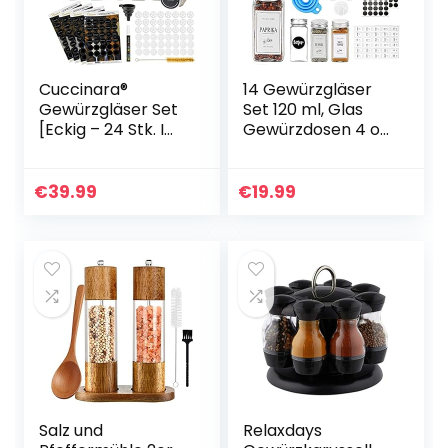
Cuccinara®
14 Gewürzgläser
Gewürzgläser Set
Set 120 ml, Glas
[Eckig – 24 Stk. I
Gewürzdosen 4 oz
120ml – 10,5cm x
Küche
4,3cm] mit
Gewürzgläser
Gewürzetiketten,
Eckig Gewürze
€
39.99
€
19.99
Streueinsatz &
Aufbewahrung,
weißem…
Gewürzbehälter…
Salz und
Relaxdays