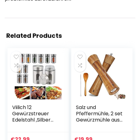
Related Products
Viilich 12
Salz und
Gewürzstreuer
Pfeffermühle, 2 set
Edelstahl ,Silber
Gewürzmühle aus
Glas-
Akazienholz, 8 Zoll
Gewürzdosen Set
Groβ pfeffermühle
80ml, Mit
keramikmahlwerk
€
22.99
€
19.99