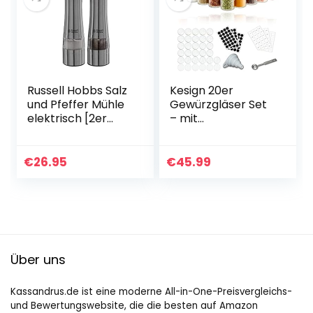
Russell Hobbs Salz
Kesign 20er
und Pfeffer Mühle
Gewürzgläser Set
elektrisch [2er
– mit
Set] Edelstahl
hochwertigem
(Keramikmahlwer
Edelstahldeckel –
k für getrocknete
Gewürzdosen rund
€
26.95
€
45.99
Gewürze &
incl. Etiketten,
Kräuter…
Streueinsatz…
Über uns
Kassandrus.de ist eine moderne All-in-One-Preisvergleichs-
und Bewertungswebsite, die die besten auf Amazon