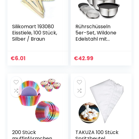
Silikomart 193080
Rührschüsseln
Eisstiele, 100 Stück,
5er-Set, Wildone
Silber / Braun
Edelstahl mit
luftdichten
Deckeln, 3
Reibenaufsätzen,
€
6.01
€
42.99
Messmarken und
rutschfesten
Böden…
200 Stück
TAKUZA 100 Stück
muffinförmchen
Spritzbeutel