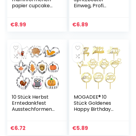
papier cupcake
Einweg, Profi
formen
Einweg
Regenbogen
Spritzbeutel, Mittel
Papier muffinform
Spritzbeutel Für
€
8.99
€
6.89
für Dessert
Dekorieren Von
Hochzeit
Gebäck, Torten…
Geburtstag Party
10 Stück Herbst
MOGADEE® 10
Erntedankfest
Stück Goldenes
Ausstechformen
Happy Birthday
Set, Plätzchen
Tortendeko Set,
Ausstecher
Acryl Glitter
Edelstahl Fondant
Cupcake Topper,
€
6.72
€
5.89
Keksausstecher,
Girlande Herze