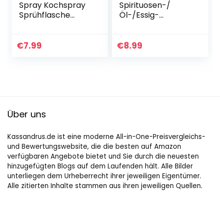
Spray Kochspray
Spirituosen-/
Sprühflasche
Öl-/Essig-
210ml Ölsprüher
Ausgießer für
Küche Kochen Grill
Flaschen, mit
Salatflasche Anti-
Kläppchen, mit
€
7.99
€
8.99
Drop, Öl Sprayer
Luftröhrchen,
Kochen…
Metall/rostfreier
Edelstahl…
Über uns
Kassandrus.de ist eine moderne All-in-One-Preisvergleichs-
und Bewertungswebsite, die die besten auf Amazon
verfügbaren Angebote bietet und Sie durch die neuesten
hinzugefügten Blogs auf dem Laufenden hält. Alle Bilder
unterliegen dem Urheberrecht ihrer jeweiligen Eigentümer.
Alle zitierten Inhalte stammen aus ihren jeweiligen Quellen.