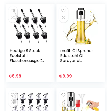
Heatigo 8 Stück
mafiti Öl Sprüher
Edelstahl
Edelstahl Öl
Flaschenausgießer
Sprayer öl
– konische
sprühflasche,
Ausgießer &
Multifunktional Öl
Portionierer mit
spray
€
6.99
€
9.99
Gummidichtung
sprühflasche öl,
für Flaschen –
Essig und Öl
ideal…
Sprüher…