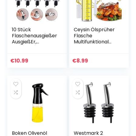
10 Stück
Ceysin Ölsprüher
Flaschenausgießer
Flasche
AusgießEr,
Multifunktional
Ausgießer für
Olivenöl Sprüher 4
Olflaschen
in 1, Essig Spritzer
Auslaufsicher
Ölspender mit
€
10.99
€
8.99
Küche öl
gratis Tube Bürste
Druckdüse mit
und…
Verschluss…
Boken Olivenöl
Westmark 2