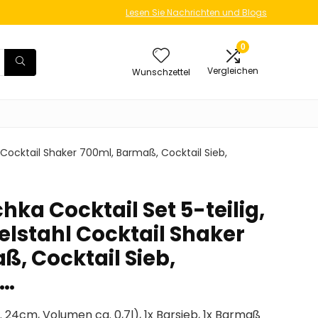
Lesen Sie Nachrichten und Blogs
0
Vergleichen
Wunschzettel
 Cocktail Shaker 700ml, Barmaß, Cocktail Sieb,
ka Cocktail Set 5-teilig,
elstahl Cocktail Shaker
ß, Cocktail Sieb,
d…
. 24cm, Volumen ca. 0,7l), 1x Barsieb, 1x Barmaß