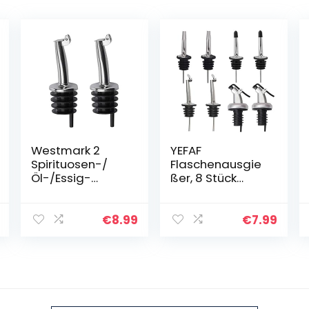
Westmark 2
YEFAF
Spirituosen-/
Flaschenausgie
Öl-/Essig-
ßer, 8 Stück
Ausgießer für
Ausgiesser für
Flaschen, mit
flaschen mit
Kläppchen, mit
Gummidichtung
€
8.99
€
7.99
Luftröhrchen,
Zuhause Öl-
Metall/rostfreier
Ausgießer ideal
Edelstahl…
für Cocktails…