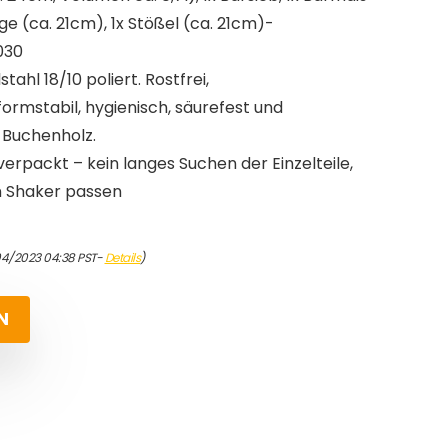
nge (ca. 21cm), 1x Stößel (ca. 21cm)-
030
ahl 18/10 poliert. Rostfrei,
ormstabil, hygienisch, säurefest und
 Buchenholz.
erpackt – kein langes Suchen der Einzelteile,
en Shaker passen
04/2023 04:38 PST-
Details
)
N