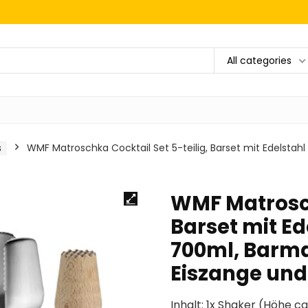
All categories
s
WMF Matroschka Cocktail Set 5-teilig, Barset mit Edelstahl
WMF Matrosch
Barset mit Ed
700ml, Barma
Eiszange un
Inhalt: 1x Shaker (Höhe ca