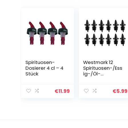
Spirituosen-
Westmark 12
Dosierer 4 cl – 4
Spirituosen-/Ess
Stück
ig-/Öl-
Ausgießer für
Flaschen,
Dosierer mit
€
11.99
€
5.99
Luftröhrchen,
Kunststoffkorke
n, Jet-Pour…