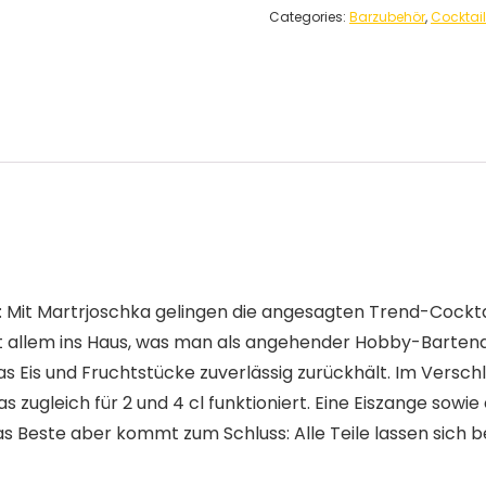
Categories:
Barzubehör
,
Cocktai
to: Mit Martrjoschka gelingen die angesagten Trend-Cock
t allem ins Haus, was man als angehender Hobby-Bartend
as Eis und Fruchtstücke zuverlässig zurückhält. Im Versc
as zugleich für 2 und 4 cl funktioniert. Eine Eiszange so
as Beste aber kommt zum Schluss: Alle Teile lassen sic