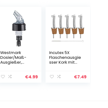
Westmark
Incutex 5X
Dosier/Maß-
Flaschenausgie
Ausgießer,
sser Kork mit
Portionierer,
Deckel
Dosierung Pro
Ausgießer
Ausguss: 2 cl,
Flasche
€
4.99
€
7.49
Kunststoff,
Ölausgießer
Auto-Pour,
Spirituosen Wein
Transparent,
Öl Likör Essig
9920218G