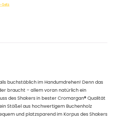
l-Sets
tails buchstäblich im Handumdrehen! Denn das
er braucht – allem voran natürlich ein
hluss des Shakers in bester Cromargan® Qualität
wie ein Stößel aus hochwertigem Buchenholz
h bequem und platzsparend im Korpus des Shakers