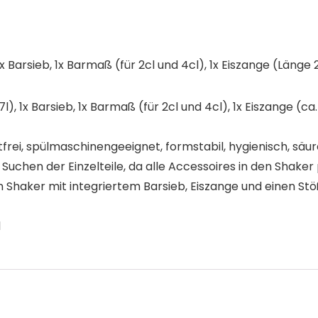
x Barsieb, 1x Barmaß (für 2cl und 4cl), 1x Eiszange (Länge 
l), 1x Barsieb, 1x Barmaß (für 2cl und 4cl), 1x Eiszange (c
tfrei, spülmaschinengeeignet, formstabil, hygienisch, säu
uchen der Einzelteile, da alle Accessoires in den Shaker
 Shaker mit integriertem Barsieb, Eiszange und einen Stöß
l