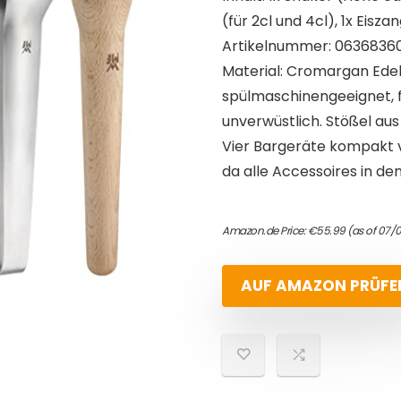
(für 2cl und 4cl), 1x Eisza
Artikelnummer: 0636836
Material: Cromargan Edelst
spülmaschinengeeignet, f
unverwüstlich. Stößel aus
Vier Bargeräte kompakt v
da alle Accessoires in d
Amazon.de Price:
€
55.99
(as of 07/
AUF AMAZON PRÜFE