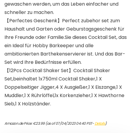
gewaschen werden, um das Leben einfacher und
schneller zu machen.
【Perfectes Geschenk】Perfect zubehor set zum
Haushalt und Garten oder Geburstagsgeschenk für
Ihre Freunde oder Familie.Sie dieses Cocktail Set, das
ein Ideal für Hobby Barkeeper und alle
ambitionierten Barthekenservierer ist. Und das Bar-
Set wird Ihre Bedürfnisse erfüllen.
【12Pcs Cocktail Shaker Set】Cocktail Shaker
Set,beinhaltet 1x750ml Cocktail Shaker,1 X
Doppelseitiger Jigger,4 X Ausgießer,1 X Eiszange,1 X
Muddler,1 X Rührlöffel,1x Korkenzieher,1 X Hawthorne
Sieb,1 X Holzständer.
Amazon.de Price:
€
23.99
(as of 07/04/2023 04:40 PST-
Details
)