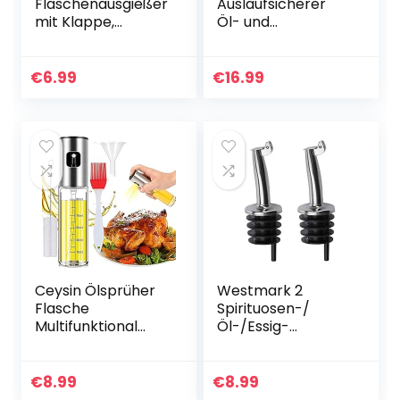
Flaschenausgießer
Auslaufsicherer
mit Klappe,
Öl- und
Spirituosen-
Essigspender aus
Ausgießer dosierer
Edelstahl, 500 ml,
Weinausgießer
0,5 Liter – ideal
€
6.99
€
16.99
Metallkläppchen
zum Gießen und
für Wein…
Dosieren von…
Ceysin Ölsprüher
Westmark 2
Flasche
Spirituosen-/
Multifunktional
Öl-/Essig-
Olivenöl Sprüher 4
Ausgießer für
in 1, Essig Spritzer
Flaschen, mit
Ölspender mit
Kläppchen, mit
€
8.99
€
8.99
gratis Tube Bürste
Luftröhrchen,