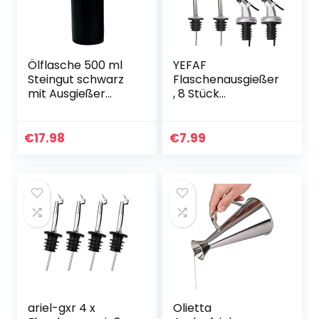
Ölflasche 500 ml
YEFAF
Steingut schwarz
Flaschenausgießer
mit Ausgießer
, 8 Stück
Made in Germany
Ausgiesser für
flaschen mit
Gummidichtung
€
17.98
€
7.99
Zuhause Öl-
Ausgießer ideal für
Cocktails…
ariel-gxr 4 x
Olietta