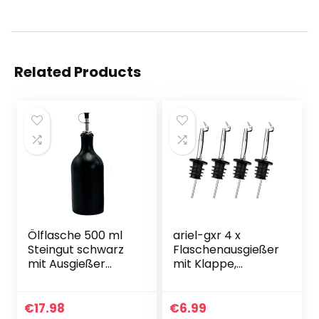
Related Products
Ölflasche 500 ml
ariel-gxr 4 x
Steingut schwarz
Flaschenausgießer
mit Ausgießer
mit Klappe,
Made in Germany
Spirituosen-
Ausgießer dosierer
Weinausgießer
€
17.98
€
6.99