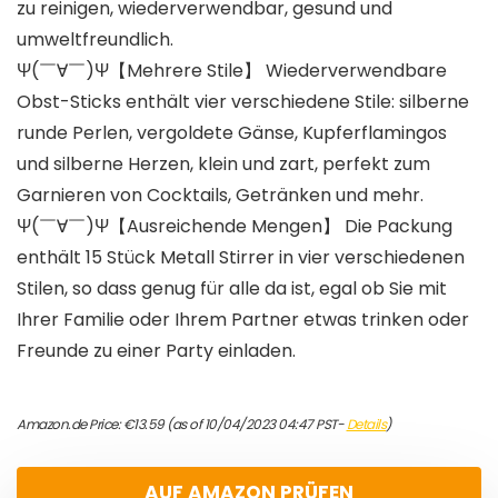
zu reinigen, wiederverwendbar, gesund und
umweltfreundlich.
Ψ(￣∀￣)Ψ【Mehrere Stile】 Wiederverwendbare
Obst-Sticks enthält vier verschiedene Stile: silberne
runde Perlen, vergoldete Gänse, Kupferflamingos
und silberne Herzen, klein und zart, perfekt zum
Garnieren von Cocktails, Getränken und mehr.
Ψ(￣∀￣)Ψ【Ausreichende Mengen】 Die Packung
enthält 15 Stück Metall Stirrer in vier verschiedenen
Stilen, so dass genug für alle da ist, egal ob Sie mit
Ihrer Familie oder Ihrem Partner etwas trinken oder
Freunde zu einer Party einladen.
Amazon.de Price:
€
13.59
(as of 10/04/2023 04:47 PST-
Details
)
AUF AMAZON PRÜFEN