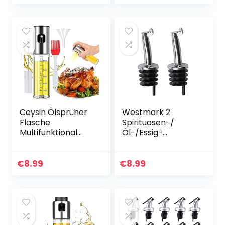
Metallkläppchen
für Wein…
Ceysin Ölsprüher
Westmark 2
Flasche
Spirituosen-/
Multifunktional
Öl-/Essig-
Olivenöl Sprüher 4
Ausgießer für
in 1, Essig Spritzer
Flaschen, mit
Ölspender mit
Kläppchen, mit
€
8.99
€
8.99
gratis Tube Bürste
Luftröhrchen,
und…
Metall/rostfreier
Edelstahl…