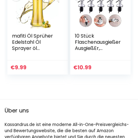
mafiti Öl Sprüher
10 Stück
Edelstahl Öl
Flaschenausgießer
Sprayer öl
AusgießEr,
sprühflasche,
Ausgießer für
Multifunktional Öl
Olflaschen
spray
Auslaufsicher
€
9.99
€
10.99
sprühflasche öl,
Küche öl
Essig und Öl
Druckdüse mit
Sprüher…
Verschluss…
Über uns
Kassandrus.de ist eine moderne All-in-One-Preisvergleichs-
und Bewertungswebsite, die die besten auf Amazon
verfügbaren Angebote bietet und Sie durch die neuesten