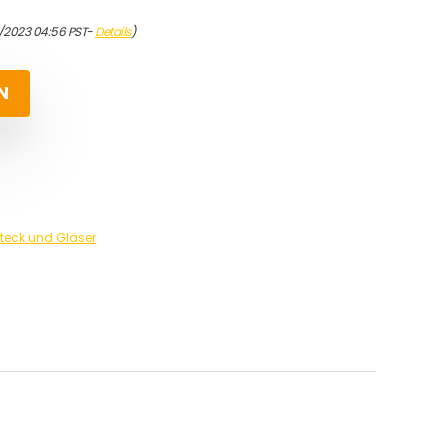
4/2023 04:56 PST-
Details
)
N
steck und Gläser