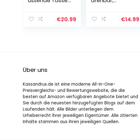
üssende Tassen
drehbar,
Set Geschenke
Standfuß,
für
Kuchenplatte
Frauen/Geschen
zum Dekorieren,
€
20.99
€
14.99
ke für
Torten
Männer/Freund/
Drehteller für
Freundin zur
Kuchen, Ø 30cm,
Hochzeit…
transparent…
Über uns
Kassandrus.de ist eine moderne All-in-One-
Preisvergleichs- und Bewertungswebsite, die die
besten auf Amazon verfügbaren Angebote bietet und
Sie durch die neuesten hinzugefügten Blogs auf dem
Laufenden hält. Alle Bilder unterliegen dem
Urheberrecht ihrer jeweiligen Eigentümer. Alle zitierten
Inhalte stammen aus ihren jeweiligen Quellen.