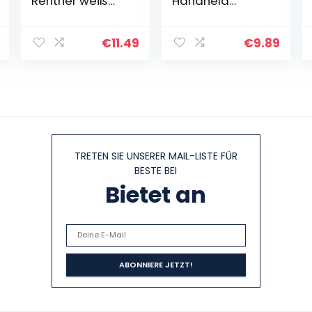
Rentner weiß
Handheld
grün:
Edelstahl
Kaffeetasse
Aufschäumkänn
Teetasse
chen, Kaffee
€
11.49
€
9.89
Geschenkidee
Creamer Milch
Geschenk
Aufschäumer
Kännchen Tasse
mit Messung…
TRETEN SIE UNSERER MAIL-LISTE FÜR
BESTE BEI
Bietet an