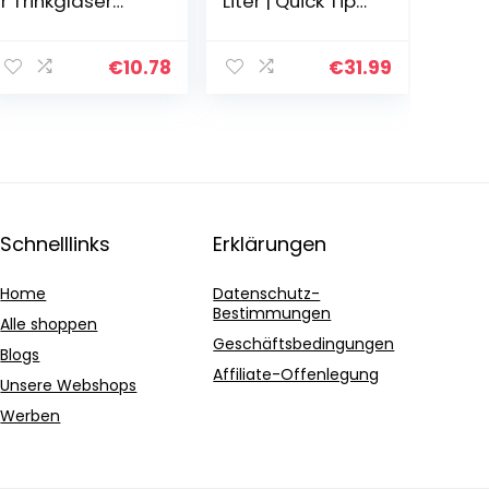
r Trinkgläser
Liter | Quick Tip
Kaffeeglas
Verschluss, Soft
Doppelwandige
Grip | Edelstahl |
Isoliergläser Bär
schwarz
€
10.78
€
31.99
Katze Becher
Tasse
Schnelllinks
Erklärungen
Home
Datenschutz-
Bestimmungen
Alle shoppen
Geschäftsbedingungen
Blogs
Affiliate-Offenlegung
Unsere Webshops
Werben