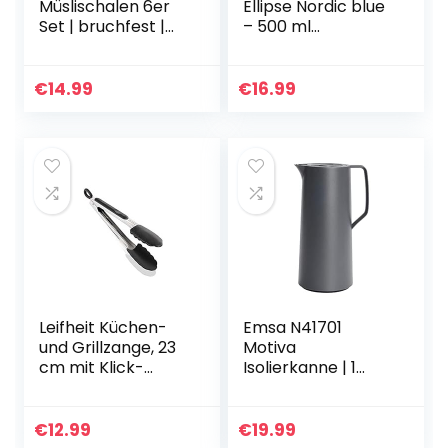
Müslischalen 6er
Ellipse Nordic blue
Set | bruchfest |
– 500 ml
750 ml
praktischer
Dessertschalen
Müslibecher,
Suppenschalen |
Joghurtbecher, To
€
14.99
€
16.99
Schüssel und
go Becher –
Schalen Set aus…
Geeignet für…
Leifheit Küchen-
Emsa N41701
und Grillzange, 23
Motiva
cm mit Klick-
Isolierkanne | 1
Verschluss,
Liter | Quick-
Kochzange mit
Press-Verschluss |
hitzebeständigen
12h heiß, 24h kalt |
€
12.99
€
19.99
Enden,
Glaskolben | Made