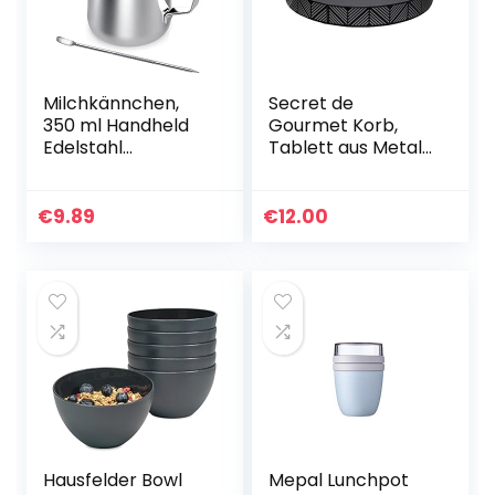
Milchkännchen,
Secret de
350 ml Handheld
Gourmet Korb,
Edelstahl
Tablett aus Metall,
Aufschäumkännch
schwarz,
en, Kaffee
Durchmesser von
Creamer Milch
30 cm
€
9.89
€
12.00
Aufschäumer
Kännchen Tasse
mit Messung…
Hausfelder Bowl
Mepal Lunchpot