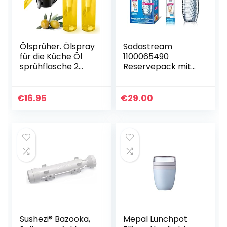
Ölsprüher. Ölspray
Sodastream
für die Küche Öl
1100065490
sprühflasche 2
Reservepack mit
Stück Olivenöl
1x CO2-Zylinder
Spray Salat
und 1x 0,6 L
Öilspender für
Glaskaraffe
€
16.95
€
29.00
Speiseöl Öl- und…
Sushezi® Bazooka,
Mepal Lunchpot