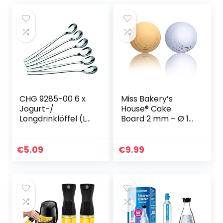
CHG 9285-00 6 x
Miss Bakery’s
Jogurt-/
House® Cake
Longdrinklöffel (L=
Board 2 mm – Ø 15
19 cm)
+ 20 + 25 + 30 cm
– Gold & Silber –
beidseitig
€
5.09
€
9.99