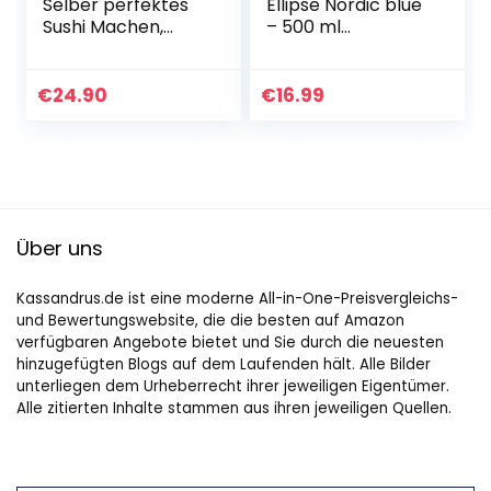
Selber perfektes
Ellipse Nordic blue
Sushi Machen,
– 500 ml
Sushi Maker for
praktischer
Professional Sushi
Müslibecher,
Joghurtbecher, To
€
24.90
€
16.99
go Becher –
Geeignet für…
Über uns
Kassandrus.de ist eine moderne All-in-One-Preisvergleichs-
und Bewertungswebsite, die die besten auf Amazon
verfügbaren Angebote bietet und Sie durch die neuesten
hinzugefügten Blogs auf dem Laufenden hält. Alle Bilder
unterliegen dem Urheberrecht ihrer jeweiligen Eigentümer.
Alle zitierten Inhalte stammen aus ihren jeweiligen Quellen.