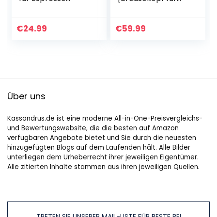
Siebträger,
optimale
Kaffeesatz
Extraktion&Aroma
Abschlagbox,
] Adventure (max
€
24.99
€
59.99
Kaffeemaschinen
8 Tassen, 1,0l
Zubehör für den…
Thermokanne…
Über uns
Kassandrus.de ist eine moderne All-in-One-Preisvergleichs-
und Bewertungswebsite, die die besten auf Amazon
verfügbaren Angebote bietet und Sie durch die neuesten
hinzugefügten Blogs auf dem Laufenden hält. Alle Bilder
unterliegen dem Urheberrecht ihrer jeweiligen Eigentümer.
Alle zitierten Inhalte stammen aus ihren jeweiligen Quellen.
TRETEN SIE UNSERER MAIL-LISTE FÜR BESTE BEI