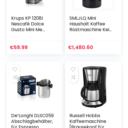
Krups KP 1208I
SMLJLQ Mini
Nescafé Dolce
Haushalt Kaffee
Gusto Mini Me
Röstmaschine Kein
Kaffeekapselmasc
Rauch Kaffee
hine
Backen
Kaffeemaschine |
Werkzeuge
€
59.99
€
1,480.60
für heiße& kalte
Kaffeeschleifer
Getränke | 15bar…
De’Longhi DLSC059
Russell Hobbs
Abschlagbehälter,
Kaffeemaschine
für Espresso
[Brausekopf für