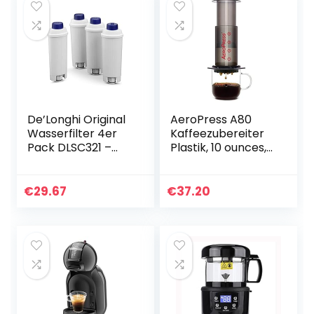
De’Longhi Original
AeroPress A80
Wasserfilter 4er
Kaffeezubereiter
Pack DLSC321 –
Plastik, 10 ounces,
Zubehör für
Schwarz
De’Longhi
Kaffeevollautomat
€
29.67
€
37.20
en mit
Wasserfilter,
Pflege…